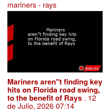
mariners - rays
Mariners aren"t finding key
hits on Florida road swing,
to the benefit of Rays
. 12
de Julio, 2026 07:14