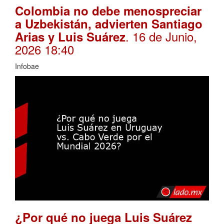
Colombia no debe menospreciar
a Uzbekistán, advierten Santiago
. 16 de Junio,
Arias y Luis Suárez
2026 18:40
Infobae
¿Por qué no juega Luis Suárez