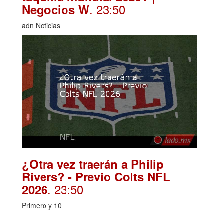
. 23:50
Negocios W
adn Noticias
¿Otra vez traerán a Philip
Rivers? - Previo Colts NFL
. 23:50
2026
Primero y 10