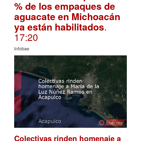
% de los empaques de
aguacate en Michoacán
ya están habilitados
.
17:20
Infobae
Colectivas rinden homenaje a