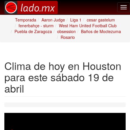
Tog
nav
Temporada
Aaron Judge
Liga 1
cesar gastelum
fenerbahçe - sturm
West Ham United Football Club
Puebla de Zaragoza
obsession
Baños de Moctezuma
Rosario
Clima de hoy en Houston
para este sábado 19 de
abril