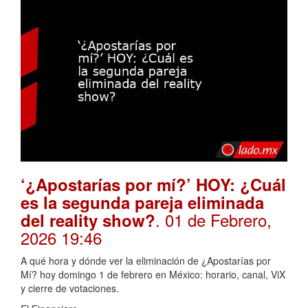
‘¿Apostarías por mí?’ HOY: ¿Cuál
es la segunda pareja eliminada
. 01 de Febrero,
del reality show?
2026 19:46
A qué hora y dónde ver la eliminación de ¿Apostarías por
Mí? hoy domingo 1 de febrero en México: horario, canal, ViX
y cierre de votaciones.