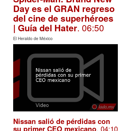
Day es el GRAN regreso
del cine de superhéroes
| Guía del Hater
. 06:50
El Heraldo de México
Nissan salió de pérdidas con
. 04:10
su primer CEO mexicano