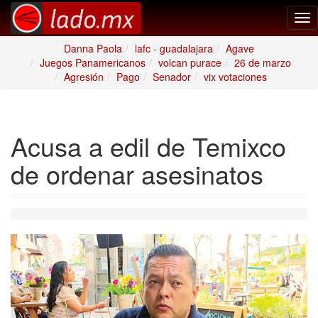
Tog
nav
Danna Paola
lafc - guadalajara
Agave
Juegos Panamericanos
volcan purace
26 de marzo
Agresión
Pago
Senador
vix votaciones
Acusa a edil de Temixco
de ordenar asesinatos