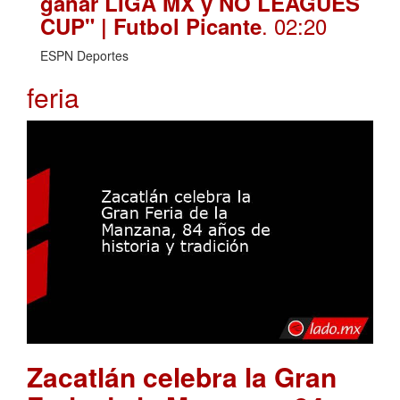
ganar LIGA MX y NO LEAGUES
. 02:20
CUP" | Futbol Picante
ESPN Deportes
feria
Zacatlán celebra la Gran