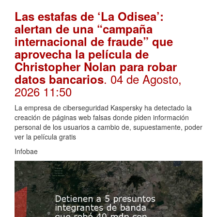
Las estafas de ‘La Odisea’:
alertan de una “campaña
internacional de fraude” que
aprovecha la película de
Christopher Nolan para robar
. 04 de Agosto,
datos bancarios
2026 11:50
La empresa de ciberseguridad Kaspersky ha detectado la
creación de páginas web falsas donde piden información
personal de los usuarios a cambio de, supuestamente, poder
ver la película gratis
Infobae