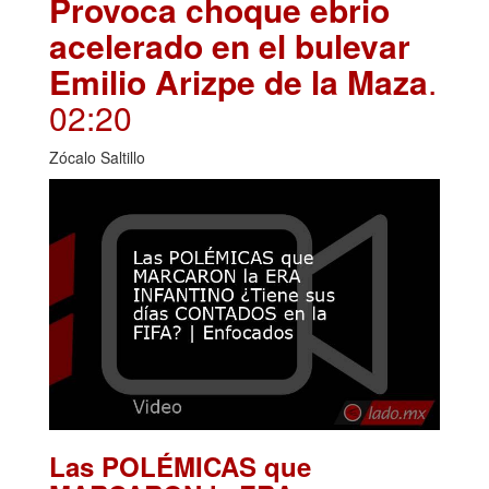
Provoca choque ebrio
acelerado en el bulevar
Emilio Arizpe de la Maza
.
02:20
Zócalo Saltillo
Las POLÉMICAS que