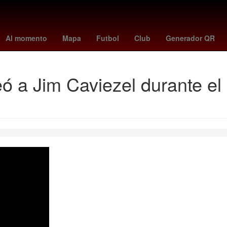
rodri
Argentina
Gobierno
capufe tag
estafa
tipo de cambio
Al momento
Mapa
Futbol
Club
Generador QR
eó a Jim Caviezel durante el