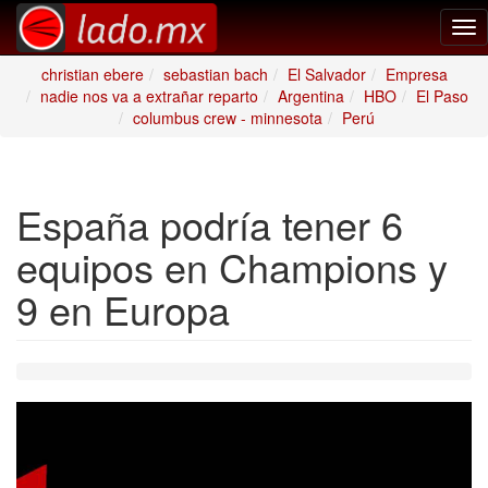
Tog
nav
christian ebere
sebastian bach
El Salvador
Empresa
nadie nos va a extrañar reparto
Argentina
HBO
El Paso
columbus crew - minnesota
Perú
España podría tener 6
equipos en Champions y
9 en Europa