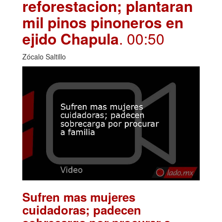
reforestacion; plantaran
mil pinos pinoneros en
ejido Chapula
. 00:50
Zócalo Saltillo
Sufren mas mujeres
cuidadoras; padecen