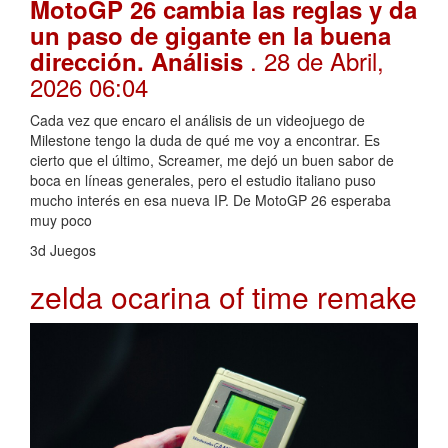
MotoGP 26 cambia las reglas y da
un paso de gigante en la buena
. 28 de Abril,
dirección. Análisis
2026 06:04
Cada vez que encaro el análisis de un videojuego de
Milestone tengo la duda de qué me voy a encontrar. Es
cierto que el último, Screamer, me dejó un buen sabor de
boca en líneas generales, pero el estudio italiano puso
mucho interés en esa nueva IP. De MotoGP 26 esperaba
muy poco
3d Juegos
zelda ocarina of time remake