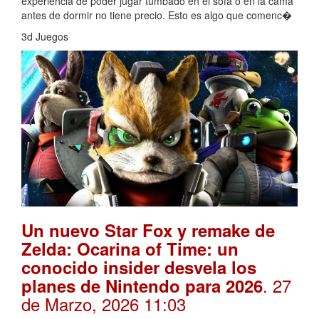
experiencia de poder jugar tumbado en el sofá o en la cama
antes de dormir no tiene precio. Esto es algo que comenc�
3d Juegos
Un nuevo Star Fox y remake de
Zelda: Ocarina of Time: un
conocido insider desvela los
. 27
planes de Nintendo para 2026
de Marzo, 2026 11:03