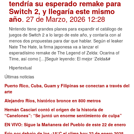
tendría su esperado remake para
Switch 2, y llegaría este mismo
. 27 de Marzo, 2026 12:28
año
Nintendo tiene grandes planes para expandir el catálogo de
juegos de Switch 2 a lo largo de este año, y contaría con al
menos dos propuestas para dar que hablar. Según el leaker
Nate The Hate, la firma japonesa va a lanzar el
esperadísimo remake de The Legend of Zelda: Ocarina of
Time, así como […]Seguir leyendo: El mejor ‘Zelda&#
Hipertextual
Últimas noticias
Puerto Rico, Cuba, Guam y Filipinas se conectan a través del
arte
Alejandro Ríos, histórico bronce en 800 metros
Hernán Casciari contó el origen de la historia de
“Canelones”: “Se juntó un enorme sentimiento de culpa”
EN VIVO: Sigue la Mañanera del Pueblo de este 22 de enero
Frío por debajo de los -15°C el clima hoy 22 de enero 2025