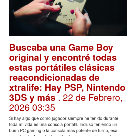
Buscaba una Game Boy
original y encontré todas
estas portátiles clásicas
reacondicionadas de
xtralife: Hay PSP, Nintendo
3DS y más
. 22 de Febrero,
2026 03:35
Si hay algo que como jugador siempre he tenido durante
toda mi vida es una consola portátil. Incluso teniendo un
buen PC gaming o la consola más potente de turno, esa