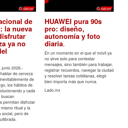
acional de
HUAWEI pura 90s
: la nueva
pro: diseño,
isfrutar
autonomía y foto
.
za ya no
diaria
el
En un momento en el que el móvil ya
no sirve solo para contestar
mensajes, sino también para trabajar,
 junio 2026.-
registrar recuerdos, navegar la ciudad
hablar de cerveza
y resolver tareas cotidianas, elegir
 inevitablemente de
bien importa más que nunca.
go, los hábitos de
Lado.mx
olucionando y cada
 buscan
es permitan disfrutar
 mismo ritual y la
 social, pero de
ilibrada.