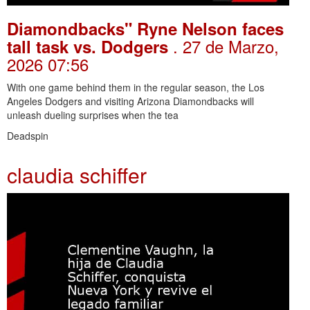
Diamondbacks" Ryne Nelson faces
. 27 de Marzo,
tall task vs. Dodgers
2026 07:56
With one game behind them in the regular season, the Los
Angeles Dodgers and visiting Arizona Diamondbacks will
unleash dueling surprises when the tea
Deadspin
claudia schiffer