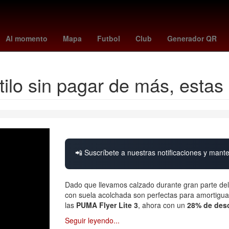
olanos
Star Wars
alerta meteorológica
dias de descanso obligat
Al momento
Mapa
Futbol
Club
Generador QR
stilo sin pagar de más, esta
📲 Suscríbete a nuestras notificaciones y mante
Dado que llevamos calzado durante gran parte del
con suela acolchada son perfectas para amortiguar
las
PUMA Flyer Lite 3
, ahora con un
28% de des
Seguir leyendo...