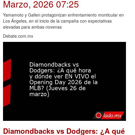
Marzo, 2026 07:25
Yamamoto y Gallen protagonizan enfrentamiento monticular en
Los Ángeles, en el inicio de la campaña con expectativas
elevadas para ambas novenas
Debate.com.mx
Diamondbacks vs Dodgers: ¿A qué