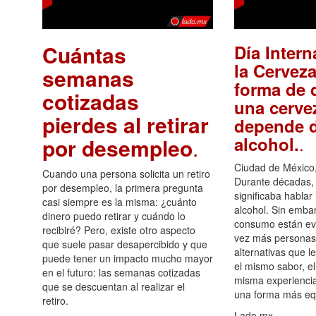
Cuántas
Día Intern
la Cerveza
semanas
forma de d
cotizadas
una cerve
pierdes al retirar
depende d
.
alcohol.
por desempleo
.
Ciudad de México,
Cuando una persona solicita un retiro
Durante décadas, 
por desempleo, la primera pregunta
significaba hablar
casi siempre es la misma: ¿cuánto
alcohol. Sin embar
dinero puedo retirar y cuándo lo
consumo están ev
recibiré? Pero, existe otro aspecto
vez más personas
que suele pasar desapercibido y que
alternativas que l
puede tener un impacto mucho mayor
el mismo sabor, el
en el futuro: las semanas cotizadas
misma experiencia
que se descuentan al realizar el
una forma más equ
retiro.
Lado.mx