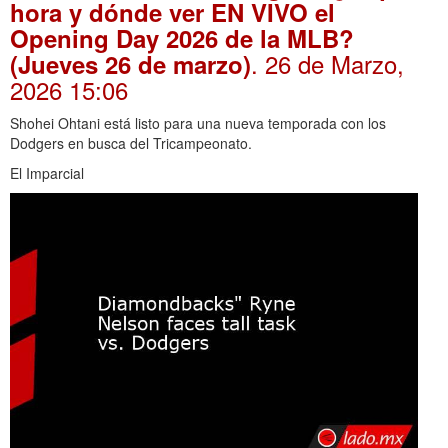
hora y dónde ver EN VIVO el
Opening Day 2026 de la MLB?
. 26 de Marzo,
(Jueves 26 de marzo)
2026 15:06
Shohei Ohtani está listo para una nueva temporada con los
Dodgers en busca del Tricampeonato.
El Imparcial