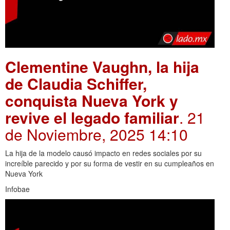
Clementine Vaughn, la hija
de Claudia Schiffer,
conquista Nueva York y
revive el legado familiar
. 21
de Noviembre, 2025 14:10
La hija de la modelo causó impacto en redes sociales por su
increíble parecido y por su forma de vestir en su cumpleaños en
Nueva York
Infobae