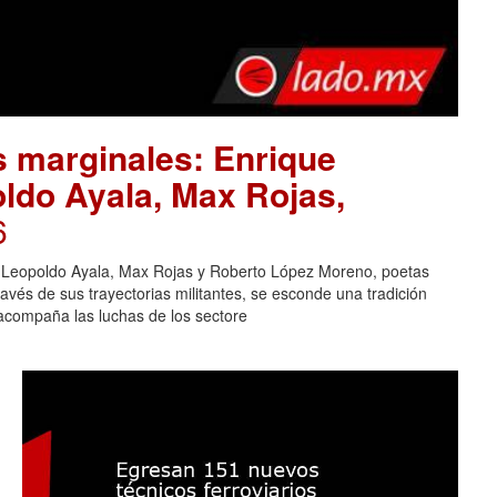
as marginales: Enrique
ldo Ayala, Max Rojas,
6
r, Leopoldo Ayala, Max Rojas y Roberto López Moreno, poetas
avés de sus trayectorias militantes, se esconde una tradición
 acompaña las luchas de los sectore