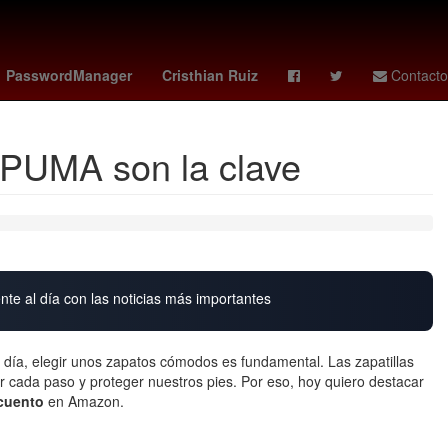
orio 2026
tabla leagues cup
camberos
PasswordManager
Cristhian Ruiz
Contacto
s PUMA son la clave
nte al día con las noticias más importantes
 día, elegir unos zapatos cómodos es fundamental. Las zapatillas
 cada paso y proteger nuestros pies. Por eso, hoy quiero destacar
cuento
en Amazon.