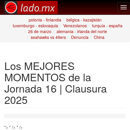
Tog
nav
polonia - finlandia
bélgica - kazajistán
luxemburgo - eslovaquia
Venezolanos
turquía - españa
26 de marzo
alemania - irlanda del norte
seahawks vs 49ers
Denuncia
China
Los MEJORES
MOMENTOS de la
Jornada 16 | Clausura
2025
">
" />
" />