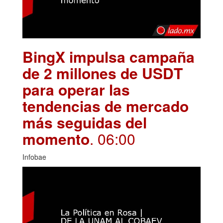
BingX impulsa campaña
de 2 millones de USDT
para operar las
tendencias de mercado
más seguidas del
momento
. 06:00
Infobae