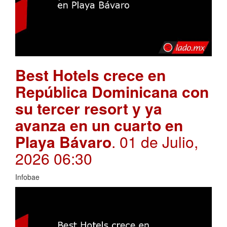
Best Hotels crece en
República Dominicana con
su tercer resort y ya
avanza en un cuarto en
Playa Bávaro
. 01 de Julio,
2026 06:30
Infobae