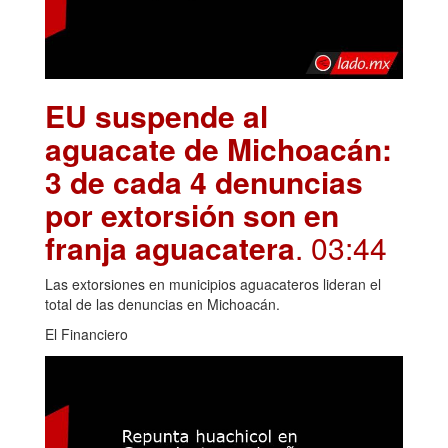
EU suspende al
aguacate de Michoacán:
3 de cada 4 denuncias
por extorsión son en
franja aguacatera
. 03:44
Las extorsiones en municipios aguacateros lideran el
total de las denuncias en Michoacán.
El Financiero