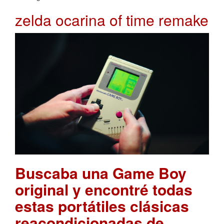
zelda ocarina of time remake
Buscaba una Game Boy
original y encontré todas
estas portátiles clásicas
reacondicionadas de