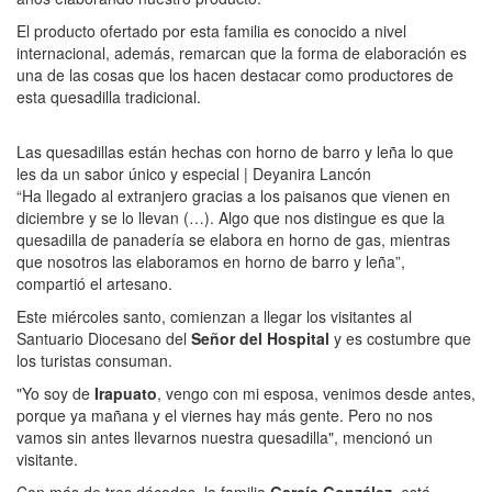
El producto ofertado por esta familia es conocido a nivel
internacional, además, remarcan que la forma de elaboración es
una de las cosas que los hacen destacar como productores de
esta quesadilla tradicional.
Las quesadillas están hechas con horno de barro y leña lo que
les da un sabor único y especial | Deyanira Lancón
“Ha llegado al extranjero gracias a los paisanos que vienen en
diciembre y se lo llevan (…). Algo que nos distingue es que la
quesadilla de panadería se elabora en horno de gas, mientras
que nosotros las elaboramos en horno de barro y leña”,
compartió el artesano.
Este miércoles santo, comienzan a llegar los visitantes al
Santuario Diocesano del
Señor del Hospital
y es costumbre que
los turistas consuman.
"Yo soy de
Irapuato
, vengo con mi esposa, venimos desde antes,
porque ya mañana y el viernes hay más gente. Pero no nos
vamos sin antes llevarnos nuestra quesadilla", mencionó un
visitante.
Con más de tres décadas, la familia
García González
, está