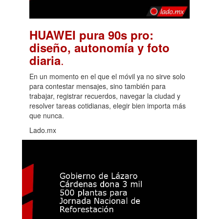
HUAWEI pura 90s pro:
diseño, autonomía y foto
.
diaria
En un momento en el que el móvil ya no sirve solo
para contestar mensajes, sino también para
trabajar, registrar recuerdos, navegar la ciudad y
resolver tareas cotidianas, elegir bien importa más
que nunca.
Lado.mx