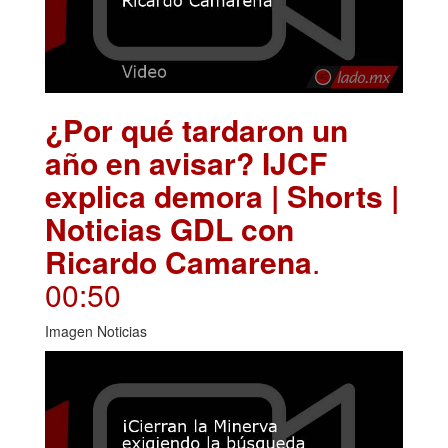
¿Por qué tardaron un
año en avisar? IJCF
explica demora | Shorts |
Noticias GDL con
Ricardo Camarena
.
00:50
Imagen Noticias