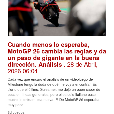
Cuando menos lo esperaba,
MotoGP 26 cambia las reglas y da
un paso de gigante en la buena
. 28 de Abril,
dirección. Análisis
2026 06:04
Cada vez que encaro el análisis de un videojuego de
Milestone tengo la duda de qué me voy a encontrar. Es
cierto que el último, Screamer, me dejó un buen sabor de
boca en líneas generales, pero el estudio italiano puso
mucho interés en esa nueva IP. De MotoGP 26 esperaba
muy poco
3d Juegos