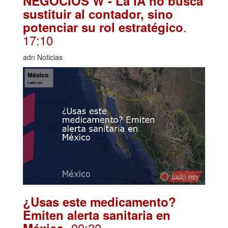
NEGOCIOS W - La IA no busca
sustituir al contador, sino
.
potenciar su rol estratégico
17:10
adn Noticias
¿Usas este medicamento?
Emiten alerta sanitaria en
. 00:30
México