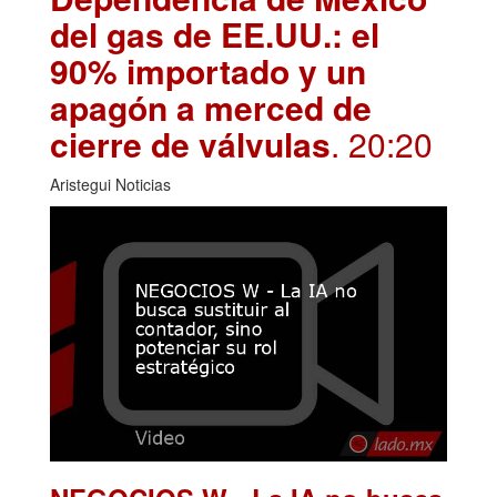
del gas de EE.UU.: el
90% importado y un
apagón a merced de
cierre de válvulas
. 20:20
Aristegui Noticias