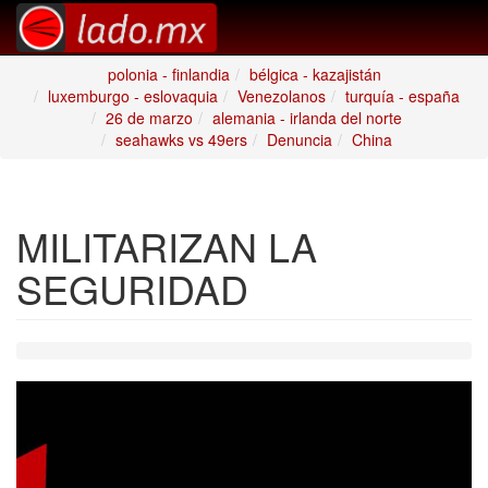
polonia - finlandia
bélgica - kazajistán
luxemburgo - eslovaquia
Venezolanos
turquía - españa
26 de marzo
alemania - irlanda del norte
seahawks vs 49ers
Denuncia
China
MILITARIZAN LA
SEGURIDAD