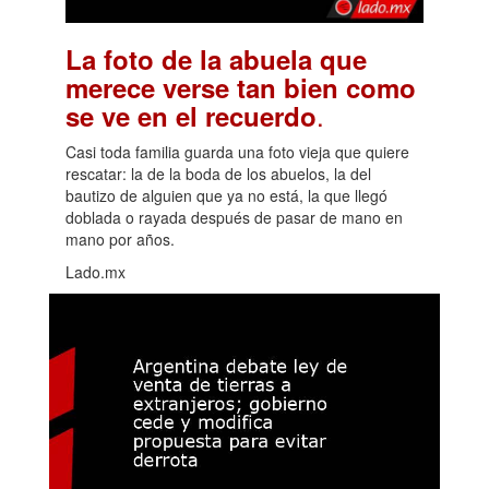
La foto de la abuela que
merece verse tan bien como
.
se ve en el recuerdo
Casi toda familia guarda una foto vieja que quiere
rescatar: la de la boda de los abuelos, la del
bautizo de alguien que ya no está, la que llegó
doblada o rayada después de pasar de mano en
mano por años.
Lado.mx