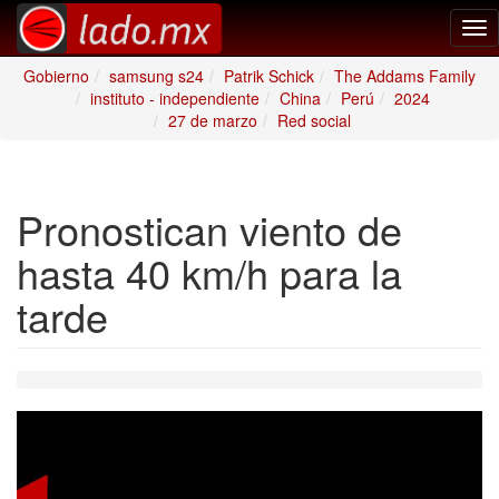
Tog
nav
Gobierno
samsung s24
Patrik Schick
The Addams Family
instituto - independiente
China
Perú
2024
27 de marzo
Red social
Pronostican viento de
hasta 40 km/h para la
tarde