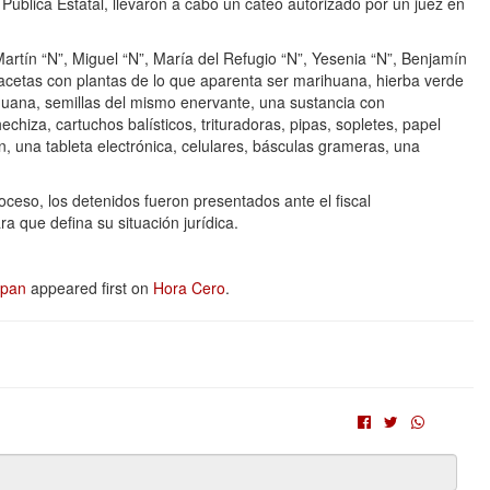
Pública Estatal, llevaron a cabo un cateo autorizado por un juez en
Martín “N”, Miguel “N”, María del Refugio “N”, Yesenia “N”, Benjamín
acetas con plantas de lo que aparenta ser marihuana, hierba verde
ihuana, semillas del mismo enervante, una sustancia con
hechiza, cartuchos balísticos, trituradoras, pipas, sopletes, papel
 una tableta electrónica, celulares, básculas grameras, una
eso, los detenidos fueron presentados ante el fiscal
a que defina su situación jurídica.
xpan
appeared first on
Hora Cero
.