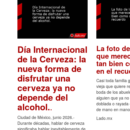
Día Internacional
La foto de
que merec
de la Cerveza: la
tan bien 
nueva forma de
en el rec
disfrutar una
Casi toda familia 
cerveza ya no
vieja que quiere re
boda de los abuelo
depende del
alguien que ya no 
alcohol.
.
doblada o rayada
de mano en mano 
Ciudad de México, junio 2026.-
Lado.mx
Durante décadas, hablar de cerveza
significaba hablar inevitablemente de