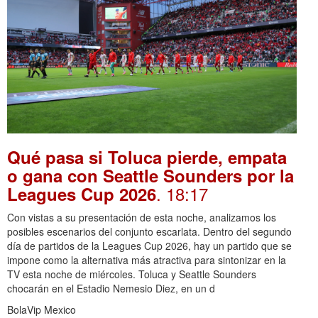
Qué pasa si Toluca pierde, empata
o gana con Seattle Sounders por la
. 18:17
Leagues Cup 2026
Con vistas a su presentación de esta noche, analizamos los
posibles escenarios del conjunto escarlata. Dentro del segundo
día de partidos de la Leagues Cup 2026, hay un partido que se
impone como la alternativa más atractiva para sintonizar en la
TV esta noche de miércoles. Toluca y Seattle Sounders
chocarán en el Estadio Nemesio Diez, en un d
BolaVip Mexico