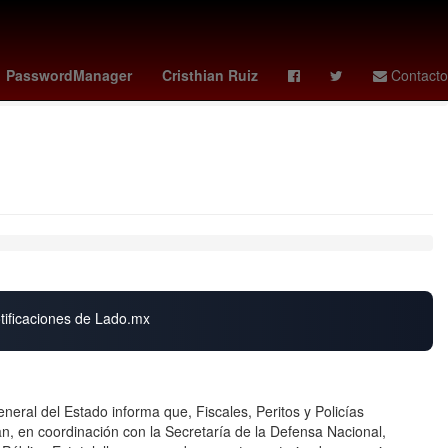
o Funes Mori
santos vs ucv
Matt Damon
mexico vs
PasswordManager
Cristhian Ruiz
Contacto
otificaciones de Lado.mx
eneral del Estado informa que, Fiscales, Peritos y Policías
pan, en coordinación con la Secretaría de la Defensa Nacional,