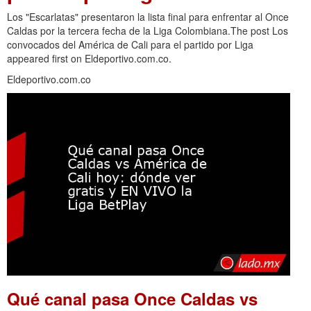
Los "Escarlatas" presentaron la lista final para enfrentar al Once
Caldas por la tercera fecha de la Liga Colombiana.The post Los
convocados del América de Cali para el partido por Liga
appeared first on Eldeportivo.com.co.
Eldeportivo.com.co
Qué canal pasa Once Caldas vs