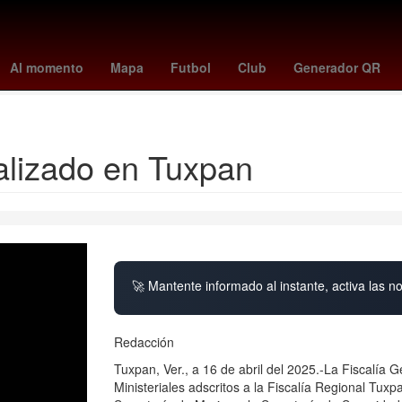
ano el mundial 2026
toluca vs santos
Germán Berterame
Rogeli
Al momento
Mapa
Futbol
Club
Generador QR
meghan duquesa de sussex
alizado en Tuxpan
🚀 Mantente informado al instante, activa las n
Redacción
Tuxpan, Ver., a 16 de abril del 2025.-La Fiscalía G
Ministeriales adscritos a la Fiscalía Regional Tux