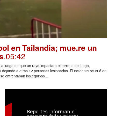
ol en Tailandia; mue.re un
s
.05:42
dia luego de que un rayo impactara el terreno de juego,
 dejando a otras 12 personas lesionadas. El incidente ocurrió en
s se enfrentaban los equipos …