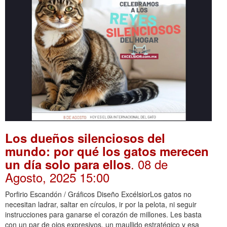
Los dueños silenciosos del
mundo: por qué los gatos merecen
. 08 de
un día solo para ellos
Agosto, 2025 15:00
Porfirio Escandón / Gráficos Diseño ExcélsiorLos gatos no
necesitan ladrar, saltar en círculos, ir por la pelota, ni seguir
instrucciones para ganarse el corazón de millones. Les basta
con un par de ojos expresivos, un maullido estratégico y esa