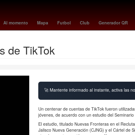
tubi
Rosario
Anthony Davis
Oblivion
tottenham
Pago
Ach
Al momento
Mapa
Futbol
Club
Generador QR
és de TikTok
🚀 Mantente informado al instante, activa las n
Un centenar de cuentas de TikTok fueron utilizada
jóvenes, de acuerdo con un estudio del Seminario 
El estudio, titulado Nuevas Fronteras en el Reclu
Jalisco Nueva Generación (CJNG) y el Cártel de S