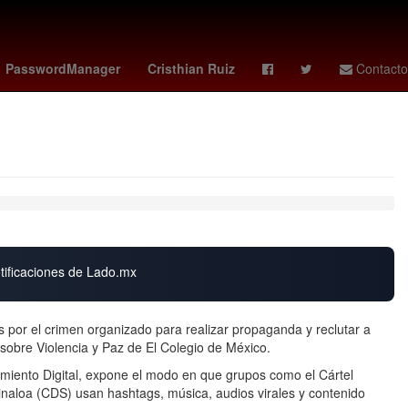
raf Hakimi
España
PasswordManager
Cristhian Ruiz
Contacto
otificaciones de Lado.mx
s por el crimen organizado para realizar propaganda y reclutar a
sobre Violencia y Paz de El Colegio de México.
tamiento Digital, expone el modo en que grupos como el Cártel
inaloa (CDS) usan hashtags, música, audios virales y contenido