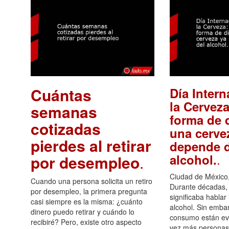
Cuántas
Día Intern
la Cerveza
semanas
forma de d
cotizadas
una cerve
pierdes al retirar
depende d
.
alcohol.
por desempleo
.
Ciudad de México,
Cuando una persona solicita un retiro
Durante décadas, 
por desempleo, la primera pregunta
significaba hablar
casi siempre es la misma: ¿cuánto
alcohol. Sin embar
dinero puedo retirar y cuándo lo
consumo están ev
recibiré? Pero, existe otro aspecto
vez más personas