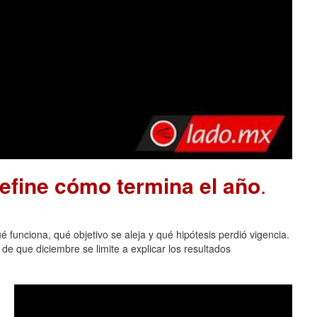
define cómo termina el año
.
 funciona, qué objetivo se aleja y qué hipótesis perdió vigencia.
de que diciembre se limite a explicar los resultados