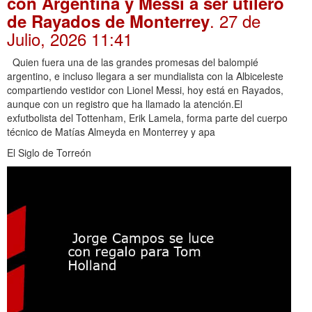
con Argentina y Messi a ser utilero
. 27 de
de Rayados de Monterrey
Julio, 2026 11:41
Quien fuera una de las grandes promesas del balompié
argentino, e incluso llegara a ser mundialista con la Albiceleste
compartiendo vestidor con Lionel Messi, hoy está en Rayados,
aunque con un registro que ha llamado la atención.El
exfutbolista del Tottenham, Erik Lamela, forma parte del cuerpo
técnico de Matías Almeyda en Monterrey y apa
El Siglo de Torreón