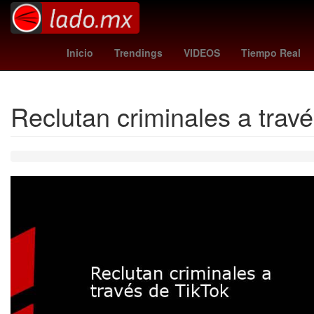
Maradona
milan
Inicio
Trendings
VIDEOS
Tiempo Real
Reclutan criminales a trav