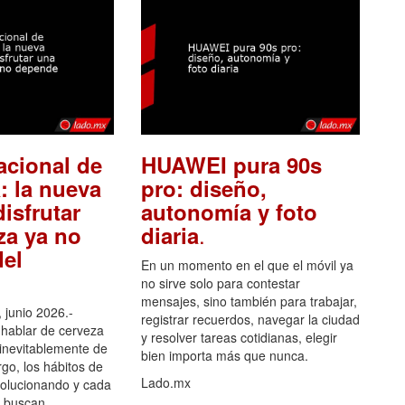
acional de
HUAWEI pura 90s
: la nueva
pro: diseño,
isfrutar
autonomía y foto
.
za ya no
diaria
el
En un momento en el que el móvil ya
no sirve solo para contestar
mensajes, sino también para trabajar,
 junio 2026.-
registrar recuerdos, navegar la ciudad
hablar de cerveza
y resolver tareas cotidianas, elegir
 inevitablemente de
bien importa más que nunca.
go, los hábitos de
Lado.mx
olucionando y cada
 buscan