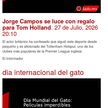
Jorge Campos se luce con regalo
. 27 de Julio, 2026
para Tom Holland
20:10
El actor británico ha confesado que siguió este deporte desde
pequeño y es aficionado del Tottenham Hotspur, uno de los
clubes más populares de la Premier League inglesa
El Informador
dia internacional del gato