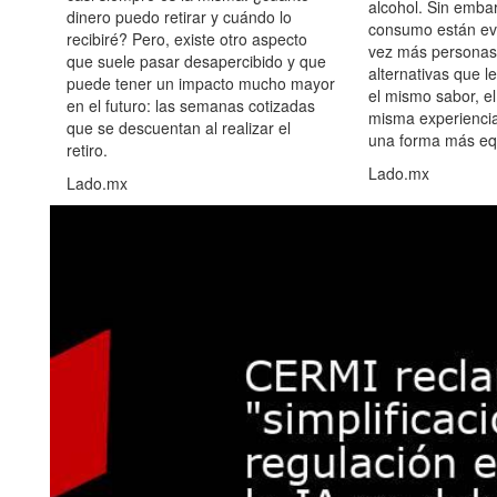
alcohol. Sin embar
dinero puedo retirar y cuándo lo
consumo están ev
recibiré? Pero, existe otro aspecto
vez más personas
que suele pasar desapercibido y que
alternativas que l
puede tener un impacto mucho mayor
el mismo sabor, el
en el futuro: las semanas cotizadas
misma experiencia
que se descuentan al realizar el
una forma más equ
retiro.
Lado.mx
Lado.mx