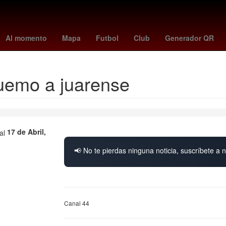
te
hidemasa morita
Rusia
kosovo - suiza
suspension de clase
Al momento
Mapa
Futbol
Club
Generador QR
quemo a juarense
17 de Abril,
📢 No te pierdas ninguna noticia, suscríbete a n
Canal 44