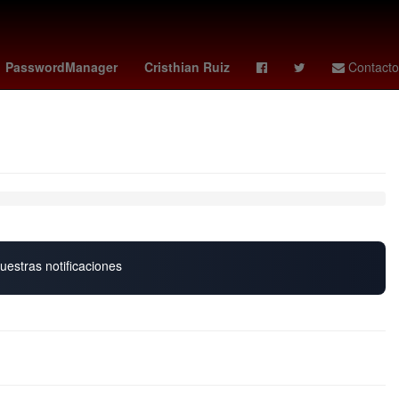
s 10 de noviembre
Ridley Scott
Jorge Messi
PasswordManager
Cristhian Ruiz
Contacto
uestras notificaciones