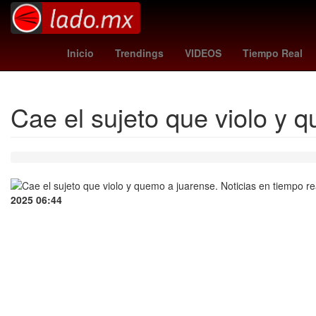
estafa
iphone 16 pro max
Agresión
Teca
Inicio
Trendings
VIDEOS
Tiempo Real
Cae el sujeto que violo y 
2025 06:44