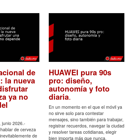
acional de
HUAWEI pura 90s
: la nueva
pro: diseño,
isfrutar
autonomía y foto
.
za ya no
diaria
el
En un momento en el que el móvil ya
no sirve solo para contestar
mensajes, sino también para trabajar,
 junio 2026.-
registrar recuerdos, navegar la ciudad
hablar de cerveza
y resolver tareas cotidianas, elegir
 inevitablemente de
bien importa más que nunca.