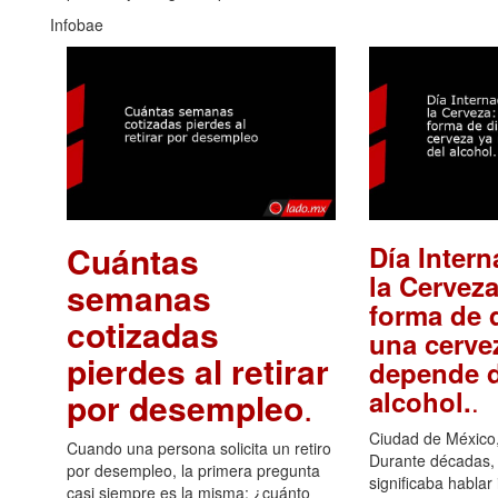
Infobae
Cuántas
Día Intern
la Cerveza
semanas
forma de d
cotizadas
una cerve
pierdes al retirar
depende d
.
alcohol.
por desempleo
.
Ciudad de México,
Cuando una persona solicita un retiro
Durante décadas, 
por desempleo, la primera pregunta
significaba hablar
casi siempre es la misma: ¿cuánto