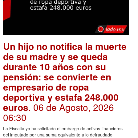
Un hijo no notifica la muerte
de su madre y se queda
durante 10 años con su
pensión: se convierte en
empresario de ropa
deportiva y estafa 248.000
euros
. 06 de Agosto, 2026
06:30
La Fiscalía ya ha solicitado el embargo de activos financieros
del imputado por una suma equivalente a lo defraudado