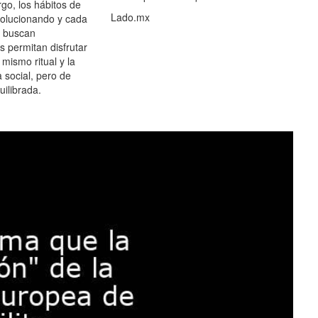
go, los hábitos de
Lado.mx
olucionando y cada
 buscan
es permitan disfrutar
 mismo ritual y la
 social, pero de
ilibrada.