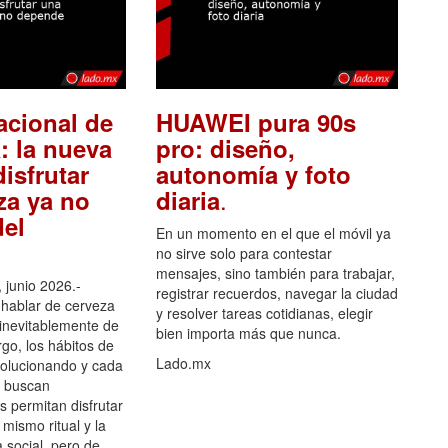
acional de
HUAWEI pura 90s
: la nueva
pro: diseño,
isfrutar
autonomía y foto
.
za ya no
diaria
el
En un momento en el que el móvil ya
no sirve solo para contestar
mensajes, sino también para trabajar,
 junio 2026.-
registrar recuerdos, navegar la ciudad
hablar de cerveza
y resolver tareas cotidianas, elegir
 inevitablemente de
bien importa más que nunca.
go, los hábitos de
Lado.mx
olucionando y cada
 buscan
es permitan disfrutar
 mismo ritual y la
 social, pero de