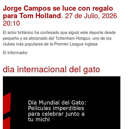
Jorge Campos se luce con regalo
. 27 de Julio, 2026
para Tom Holland
20:10
El actor británico ha confesado que siguió este deporte desde
pequeño y es aficionado del Tottenham Hotspur, uno de los
clubes más populares de la Premier League inglesa
El Informador
dia internacional del gato