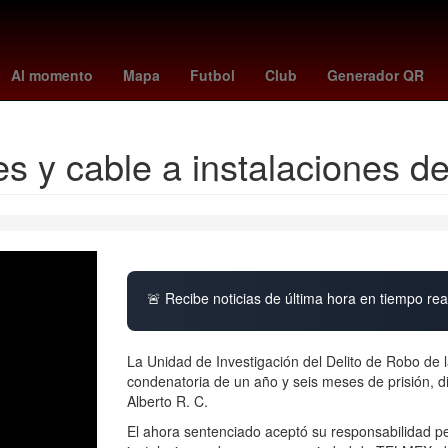
ler
Aguascalientes
27 de marzo
Incendio
Gobierno
2024
Al momento
Mapa
Futbol
Club
Generador QR
es y cable a instalaciones
🚨 Recibe noticias de última hora en tiempo real
La Unidad de Investigación del Delito de Robo de l
condenatoria de un año y seis meses de prisión, 
Alberto R. C.
El ahora sentenciado aceptó su responsabilidad pe