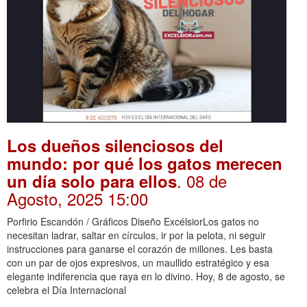
Los dueños silenciosos del
mundo: por qué los gatos merecen
. 08 de
un día solo para ellos
Agosto, 2025 15:00
Porfirio Escandón / Gráficos Diseño ExcélsiorLos gatos no
necesitan ladrar, saltar en círculos, ir por la pelota, ni seguir
instrucciones para ganarse el corazón de millones. Les basta
con un par de ojos expresivos, un maullido estratégico y esa
elegante indiferencia que raya en lo divino. Hoy, 8 de agosto, se
celebra el Día Internacional