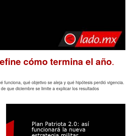
define cómo termina el año
.
 funciona, qué objetivo se aleja y qué hipótesis perdió vigencia.
de que diciembre se limite a explicar los resultados