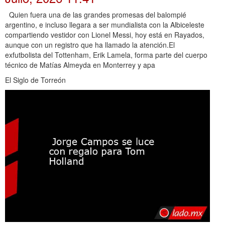
Quien fuera una de las grandes promesas del balompié
argentino, e incluso llegara a ser mundialista con la Albiceleste
compartiendo vestidor con Lionel Messi, hoy está en Rayados,
aunque con un registro que ha llamado la atención.El
exfutbolista del Tottenham, Erik Lamela, forma parte del cuerpo
técnico de Matías Almeyda en Monterrey y apa
El Siglo de Torreón