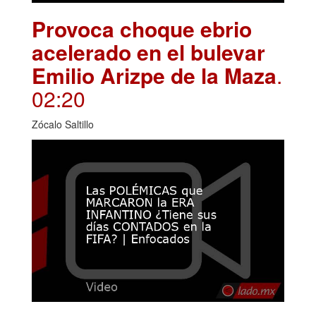
Provoca choque ebrio
acelerado en el bulevar
Emilio Arizpe de la Maza
.
02:20
Zócalo Saltillo