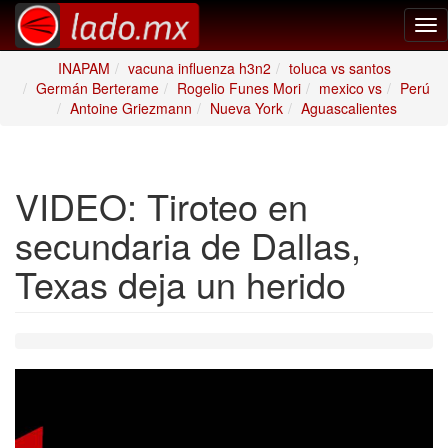
Tog
nav
INAPAM
vacuna influenza h3n2
toluca vs santos
Germán Berterame
Rogelio Funes Mori
mexico vs
Perú
Antoine Griezmann
Nueva York
Aguascalientes
VIDEO: Tiroteo en
secundaria de Dallas,
Texas deja un herido