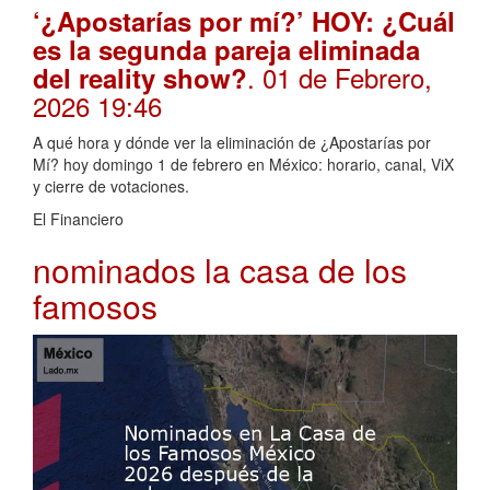
‘¿Apostarías por mí?’ HOY: ¿Cuál
es la segunda pareja eliminada
. 01 de Febrero,
del reality show?
2026 19:46
A qué hora y dónde ver la eliminación de ¿Apostarías por
Mí? hoy domingo 1 de febrero en México: horario, canal, ViX
y cierre de votaciones.
El Financiero
nominados la casa de los
famosos