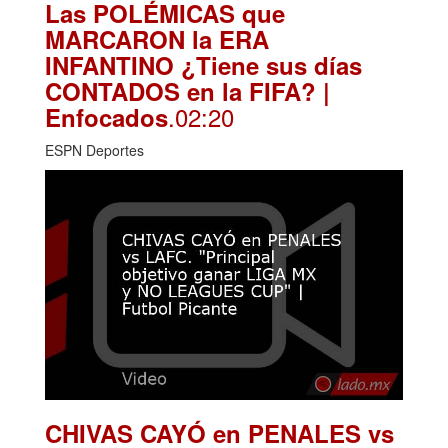
Las POLÉMICAS que
MARCARON la ERA
INFANTINO ¿Tiene sus días
CONTADOS en la FIFA? |
.02:20
Enfocados
ESPN Deportes
CHIVAS CAYÓ en PENALES vs