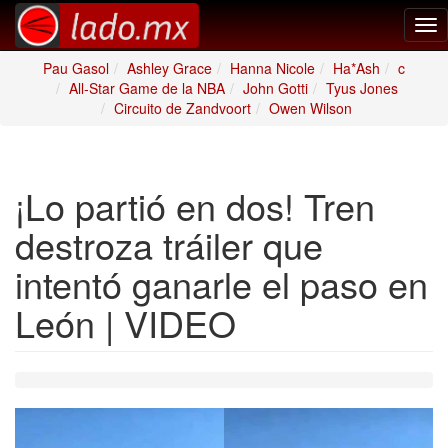
Tog
nav
Pau Gasol
Ashley Grace
Hanna Nicole
Ha*Ash
c
All-Star Game de la NBA
John Gotti
Tyus Jones
Circuito de Zandvoort
Owen Wilson
¡Lo partió en dos! Tren
destroza tráiler que
intentó ganarle el paso en
León | VIDEO