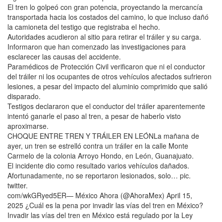
El tren lo golpeó con gran potencia, proyectando la mercancía
transportada hacia los costados del camino, lo que incluso dañó
la camioneta del testigo que registraba el hecho.
Autoridades acudieron al sitio para retirar el tráiler y su carga.
Informaron que han comenzado las investigaciones para
esclarecer las causas del accidente.
Paramédicos de Protección Civil verificaron que ni el conductor
del tráiler ni los ocupantes de otros vehículos afectados sufrieron
lesiones, a pesar del impacto del aluminio comprimido que salió
disparado.
Testigos declararon que el conductor del tráiler aparentemente
intentó ganarle el paso al tren, a pesar de haberlo visto
aproximarse.
CHOQUE ENTRE TREN Y TRÁILER EN LEÓNLa mañana de
ayer, un tren se estrelló contra un tráiler en la calle Monte
Carmelo de la colonia Arroyo Hondo, en León, Guanajuato.
El incidente dio como resultado varios vehículos dañados.
Afortunadamente, no se reportaron lesionados, solo… pic.
twitter.
com/wkGRyed5ER— México Ahora (@AhoraMex) April 15,
2025 ¿Cuál es la pena por invadir las vías del tren en México?
Invadir las vías del tren en México está regulado por la Ley