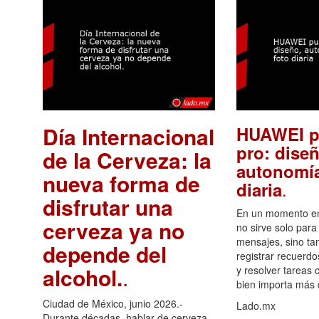
Día Internacional
HUAWEI p
pro: diseñ
de la Cerveza: la
autonomía
nueva forma de
.
diaria
disfrutar una
En un momento en 
cerveza ya no
no sirve solo para
mensajes, sino ta
depende del
registrar recuerdo
alcohol.
.
y resolver tareas c
bien importa más
Ciudad de México, junio 2026.-
Lado.mx
Durante décadas, hablar de cerveza