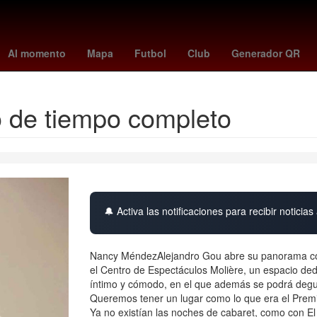
ldo de Nigris
Venezolanos
fenomeno el niño
santos vs
new yo
Al momento
Mapa
Futbol
Club
Generador QR
 de tiempo completo
🔔 Activa las notificaciones para recibir noticias 
Nancy MéndezAlejandro Gou abre su panorama como
el Centro de Espectáculos Molière, un espacio ded
íntimo y cómodo, en el que además se podrá degus
Queremos tener un lugar como lo que era el Premi
Ya no existían las noches de cabaret, como con El