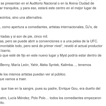
 se presentan en el Auditorio Nacional o en la Arena Ciudad de
r tranquilos, y para eso, estará este centro en el mejor lugar de
intos, sino una alternativa.
, como apertura a comediantes, artistas internacionales, DJ’s, de
adas y si son de pie, cinco mil.
stas, pero se puede abrir a convenciones o a una pelea de la UFC.
ontable todo, pero será de primer nivel”, reveló el actual productor
 barrio.
que esté de fijo en este nuevo lugar y Myst podría estar dentro de
Benny, María León, Yahir, Aleks Syntek, Kalimba…, tenemos
de los mismos artistas puedan ver al público.
que vamos a traer.
go que trae en la sangre, pues su padre, Enrique Gou, era dueño del
astro, Lucía Méndez, Polo Polo… todos los comediantes empezaron
ito.