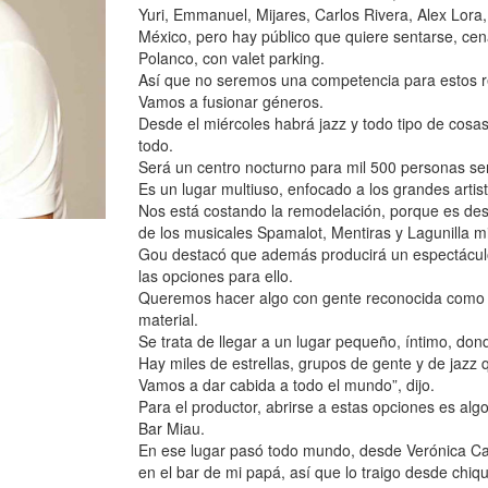
Yuri, Emmanuel, Mijares, Carlos Rivera, Alex Lora,
México, pero hay público que quiere sentarse, cena
Polanco, con valet parking.
Así que no seremos una competencia para estos rec
Vamos a fusionar géneros.
Desde el miércoles habrá jazz y todo tipo de cosas
todo.
Será un centro nocturno para mil 500 personas sent
Es un lugar multiuso, enfocado a los grandes arti
Nos está costando la remodelación, porque es desm
de los musicales Spamalot, Mentiras y Lagunilla mi
Gou destacó que además producirá un espectáculo 
las opciones para ello.
Queremos hacer algo con gente reconocida como 
material.
Se trata de llegar a un lugar pequeño, íntimo, don
Hay miles de estrellas, grupos de gente y de jazz 
Vamos a dar cabida a todo el mundo”, dijo.
Para el productor, abrirse a estas opciones es al
Bar Miau.
En ese lugar pasó todo mundo, desde Verónica C
en el bar de mi papá, así que lo traigo desde chiqu