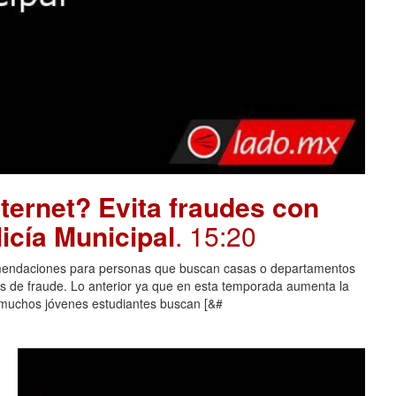
ternet? Evita fraudes con
icía Municipal
. 15:20
comendaciones para personas que buscan casas o departamentos
mas de fraude. Lo anterior ya que en esta temporada aumenta la
 muchos jóvenes estudiantes buscan [&#