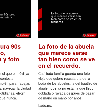
ura 90s
La foto de la abuela
o,
que merece verse
 y foto
tan bien como se ve
.
en el recuerdo
el que el móvil ya
Casi toda familia guarda una foto
 contestar
vieja que quiere rescatar: la de la
mbién para trabajar,
boda de los abuelos, la del bautizo de
s, navegar la ciudad
alguien que ya no está, la que llegó
otidianas, elegir
doblada o rayada después de pasar
 que nunca.
de mano en mano por años.
Lado.mx