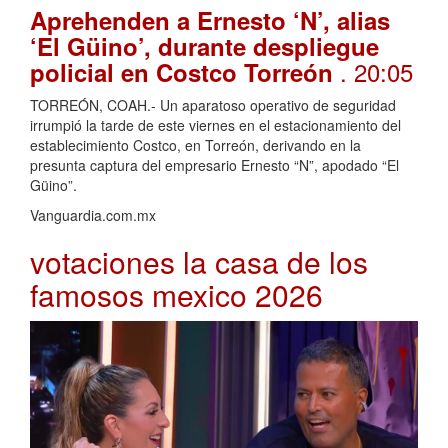
Aprehenden a Ernesto ‘N’, alias
‘El Güino’, durante despliegue
. 20:05
policial en Costco Torreón
TORREÓN, COAH.- Un aparatoso operativo de seguridad
irrumpió la tarde de este viernes en el estacionamiento del
establecimiento Costco, en Torreón, derivando en la
presunta captura del empresario Ernesto “N”, apodado “El
Güino”.
Vanguardia.com.mx
votaciones la casa de los
famosos mexico 2026