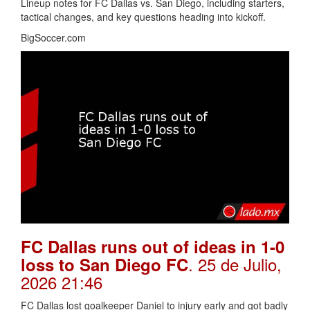
Lineup notes for FC Dallas vs. San Diego, including starters,
tactical changes, and key questions heading into kickoff.
BigSoccer.com
FC Dallas runs out of ideas in 1-0
. 25 de Julio,
loss to San Diego FC
2026 21:46
FC Dallas lost goalkeeper Daniel to injury early and got badly