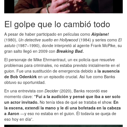
El golpe que lo cambió todo
A pesar de haber participado en películas como
Airplane!
(1980),
Un detective suelto en Hollywood
(1984) y series como
El
astuto
(1987–1990), donde interpretó al agente Frank McPike, su
gran salto llegó en 2009 con
Breaking Bad
.
El personaje de Mike Ehrmantraut, un ex policía que resuelve
problemas para criminales, no estaba previsto inicialmente en el
guion. Fue una sustitución de emergencia debido a
la ausencia
de Bob Odenkirk
en un episodio crucial. Así fue como Banks
obtuvo su oportunidad.
En una entrevista con
Decider
(2020), Banks recordó ese
momento clave:
“Fui a la audición y pensé que iba a ser solo
un actor invitado.
No tenía idea de qué se trataba el show.
En
la escena, extendí la mano y le di una bofetada en la cabeza
a Aaron
—y eso no estaba en el guion. Él todavía se queja de
eso hoy en día”.