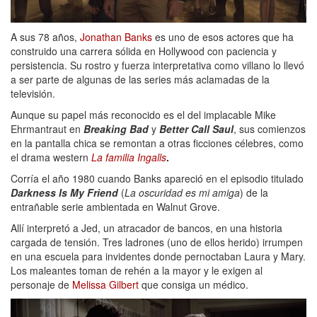
A sus 78 años,
Jonathan Banks
es uno de esos actores que ha
construido una carrera sólida en Hollywood con paciencia y
persistencia. Su rostro y fuerza interpretativa como villano lo llevó
a ser parte de algunas de las series más aclamadas de la
televisión.
Aunque su papel más reconocido es el del implacable Mike
Ehrmantraut en
Breaking Bad
y
Better Call Saul
, sus comienzos
en la pantalla chica se remontan a otras ficciones célebres, como
el drama western
La familia Ingalls
.
Corría el año 1980 cuando Banks apareció en el episodio titulado
Darkness Is My Friend
(
La oscuridad es mi amiga
) de la
entrañable serie ambientada en Walnut Grove.
Allí interpretó a Jed, un atracador de bancos, en una historia
cargada de tensión. Tres ladrones (uno de ellos herido) irrumpen
en una escuela para invidentes donde pernoctaban Laura y Mary.
Los maleantes toman de rehén a la mayor y le exigen al
personaje de
Melissa Gilbert
que consiga un médico.