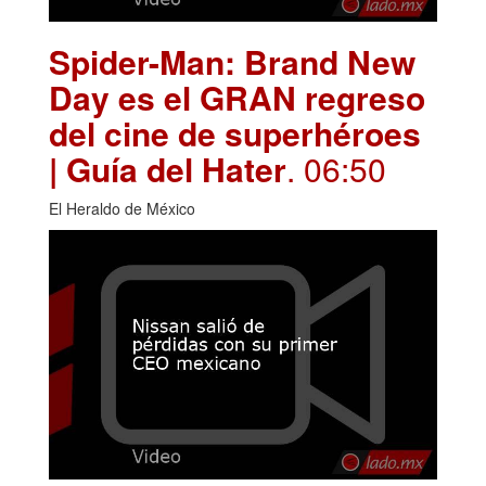
Spider-Man: Brand New
Day es el GRAN regreso
del cine de superhéroes
| Guía del Hater
. 06:50
El Heraldo de México