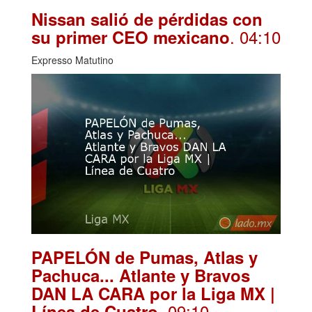
Nissan salió de pérdidas con
. 04:10
su primer CEO mexicano
Expresso Matutino
PAPELÓN de Pumas, Atlas y
Pachuca... Atlante y Bravos
DAN LA CARA por la Liga MX |
. 09:10
Línea de Cuatro