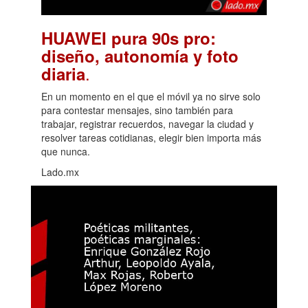
HUAWEI pura 90s pro:
diseño, autonomía y foto
.
diaria
En un momento en el que el móvil ya no sirve solo
para contestar mensajes, sino también para
trabajar, registrar recuerdos, navegar la ciudad y
resolver tareas cotidianas, elegir bien importa más
que nunca.
Lado.mx