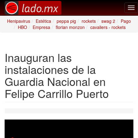
Tog
nav
Henipavirus
Estética
peppa pig
rockets
swag 2
Pago
HBO
Empresa
florian monzon
cavaliers - rockets
Inauguran las
instalaciones de la
Guardia Nacional en
Felipe Carrillo Puerto