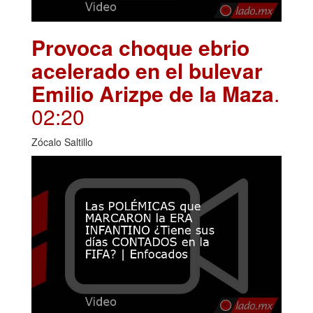
Provoca choque ebrio
acelerado en el bulevar
Emilio Arizpe de la Maza
.
02:20
Zócalo Saltillo