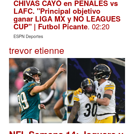
CHIVAS CAYÓ en PENALES vs
LAFC. "Principal objetivo
ganar LIGA MX y NO LEAGUES
. 02:20
CUP" | Futbol Picante
ESPN Deportes
trevor etienne