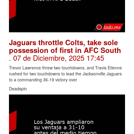
Jaguars throttle Colts, take sole
possession of first in AFC South
. 07 de Diciembre, 2025 17:45
Trevor Lawrence threw two touchdowns, and Travis Etienne
rushed for two touchdowns to lead the Jacksonville Jaguars
to a commanding 36-19 victory over
Deadspin