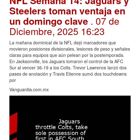
NFL Semana 14: Jaguars y
Steelers toman ventaja en
un domingo clave
. 07 de
Diciembre, 2025 16:23
La mañana dominical de la NFL dejó marcadores que
movieron posiciones divisionales, lesiones de peso y señales
claras para equipos que aún pelean por la postemporada.
En Jacksonville, los Jaguars tomaron el control de la AFC
Sur al vencer 36-19 a los Colts. Trevor Lawrence lanzó dos
pases de anotación y Travis Etienne sumó dos touchdowns
por
Vanguardia.com.mx