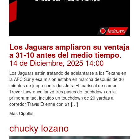
Los Jaguars ampliaron su ventaja
.
a 31-10 antes del medio tiempo
14 de Diciembre, 2025 14:00
Los Jaguars están tratando de adelantarse a los Texans en
la AFC Sur y esa misión estaba en marcha después de 30
minutos de juego contra los Jets. El mariscal de campo
Trevor Lawrence lanzó tres pases de touchdown en la
primera mitad, incluido un touchdown de 20 yardas al
corredor Travis Etienne con 21 […]
Mas Cipolleti
chucky lozano