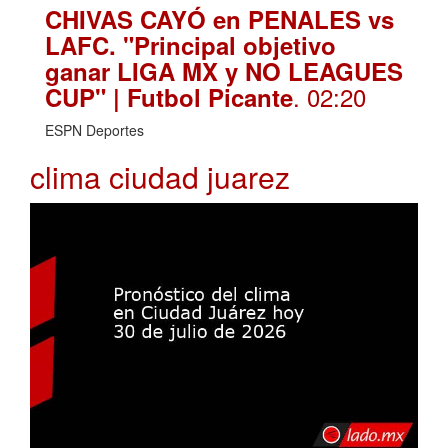
CHIVAS CAYÓ en PENALES vs
LAFC. "Principal objetivo
ganar LIGA MX y NO LEAGUES
. 02:20
CUP" | Futbol Picante
ESPN Deportes
clima ciudad juarez