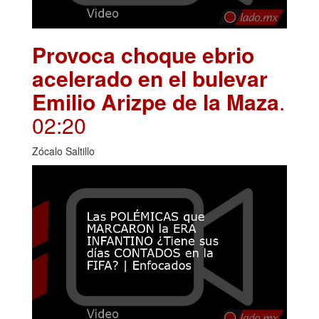
Provoca choque ebrio
acelerado en el bulevar
Emilio Arizpe de la Maza
.
02:20
Zócalo Saltillo