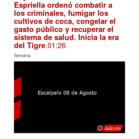
Espriella ordenó combatir a
los criminales, fumigar los
cultivos de coca, congelar el
gasto público y recuperar el
sistema de salud. Inicia la era
.01:26
del Tigre
Semana