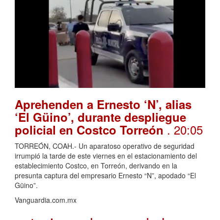
Aprehenden a Ernesto ‘N’, alias
‘El Güino’, durante despliegue
. 20:05
policial en Costco Torreón
TORREÓN, COAH.- Un aparatoso operativo de seguridad
irrumpió la tarde de este viernes en el estacionamiento del
establecimiento Costco, en Torreón, derivando en la
presunta captura del empresario Ernesto “N”, apodado “El
Güino”.
Vanguardia.com.mx