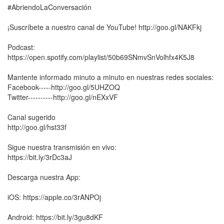
#AbriendoLaConversación
¡Suscríbete a nuestro canal de YouTube! http://goo.gl/NAKFkj
Podcast:
https://open.spotify.com/playlist/50b69SNmvSnVolhfx4K5J8
Mantente informado minuto a minuto en nuestras redes sociales:
Facebook-----http://goo.gl/5UHZOQ
Twitter----------http://goo.gl/nEXxVF
Canal sugerido
http://goo.gl/hst33f
Sigue nuestra transmisión en vivo:
https://bit.ly/3rDc3aJ
Descarga nuestra App:
iOS: https://apple.co/3rANPOj
Android: https://bit.ly/3gu8dKF