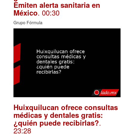
Emiten alerta sanitaria en
. 00:30
México
Grupo Fórmula
Huixquilucan ofrece consultas
médicas y dentales gratis:
.
¿quién puede recibirlas?
23:28