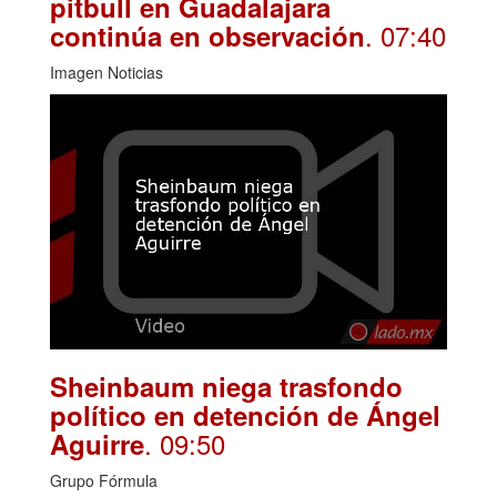
pitbull en Guadalajara
. 07:40
continúa en observación
Imagen Noticias
Sheinbaum niega trasfondo
político en detención de Ángel
. 09:50
Aguirre
Grupo Fórmula