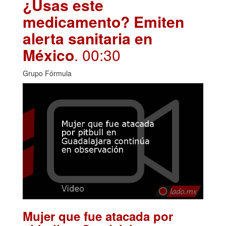
¿Usas este
medicamento? Emiten
alerta sanitaria en
México
. 00:30
Grupo Fórmula
Mujer que fue atacada por