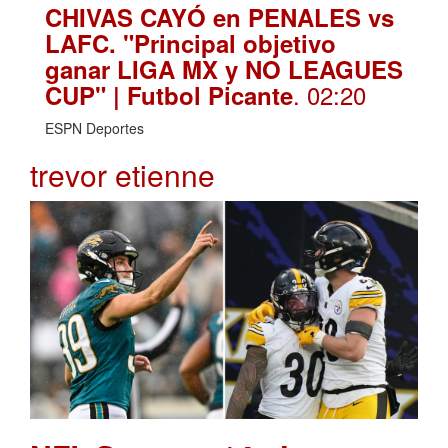
CHIVAS CAYÓ en PENALES vs
LAFC. "Principal objetivo
ganar LIGA MX y NO LEAGUES
. 02:20
CUP" | Futbol Picante
ESPN Deportes
trevor etienne