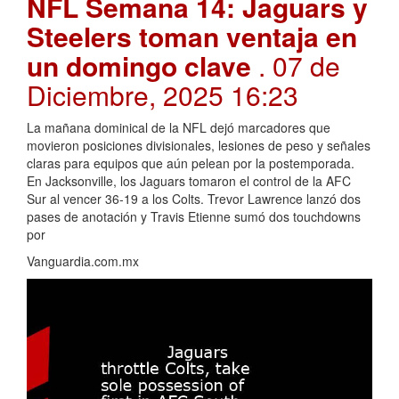
NFL Semana 14: Jaguars y
Steelers toman ventaja en
un domingo clave
. 07 de
Diciembre, 2025 16:23
La mañana dominical de la NFL dejó marcadores que
movieron posiciones divisionales, lesiones de peso y señales
claras para equipos que aún pelean por la postemporada.
En Jacksonville, los Jaguars tomaron el control de la AFC
Sur al vencer 36-19 a los Colts. Trevor Lawrence lanzó dos
pases de anotación y Travis Etienne sumó dos touchdowns
por
Vanguardia.com.mx