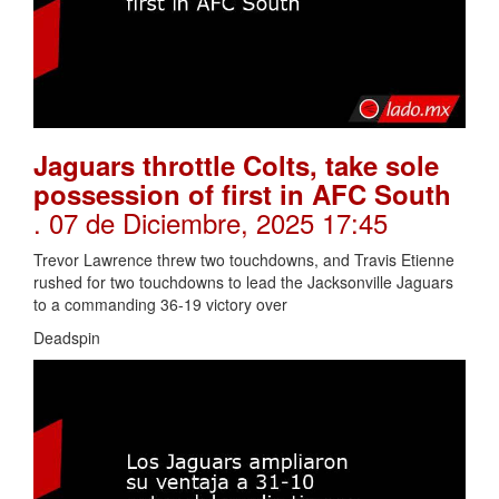
Jaguars throttle Colts, take sole
possession of first in AFC South
. 07 de Diciembre, 2025 17:45
Trevor Lawrence threw two touchdowns, and Travis Etienne
rushed for two touchdowns to lead the Jacksonville Jaguars
to a commanding 36-19 victory over
Deadspin