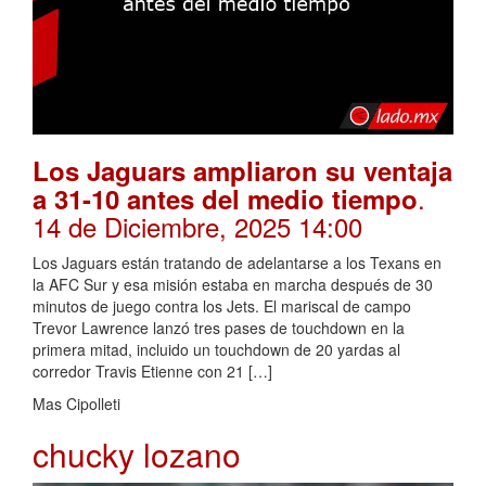
Los Jaguars ampliaron su ventaja
.
a 31-10 antes del medio tiempo
14 de Diciembre, 2025 14:00
Los Jaguars están tratando de adelantarse a los Texans en
la AFC Sur y esa misión estaba en marcha después de 30
minutos de juego contra los Jets. El mariscal de campo
Trevor Lawrence lanzó tres pases de touchdown en la
primera mitad, incluido un touchdown de 20 yardas al
corredor Travis Etienne con 21 […]
Mas Cipolleti
chucky lozano