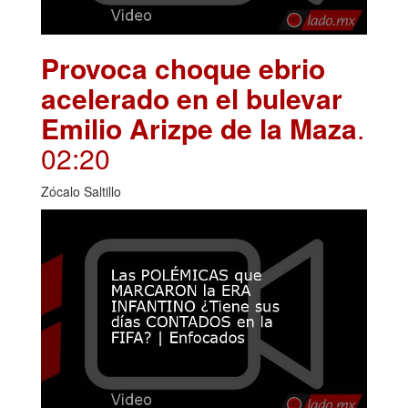
Provoca choque ebrio
acelerado en el bulevar
Emilio Arizpe de la Maza
.
02:20
Zócalo Saltillo