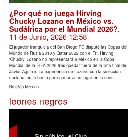
¿Por qué no juega Hirving
Chucky Lozano en México vs.
.
Sudáfrica por el Mundial 2026?
11 de Junio, 2026 12:58
El jugador franquicia del San Diego FC disputó las Copas del
Mundo de Rusia 2018 y Qatar 2022 con el Tri. Hirving
‘Chucky’ Lozano no representará a México en la Copa
Mundial de la FIFA 2026 tras quedar fuera de la lista final de
Javier Aguirre. La experiencia de Lozano con la selección
nacional no le bastó para ganarse un lugar en la consi
BolaVip Mexico
leones negros