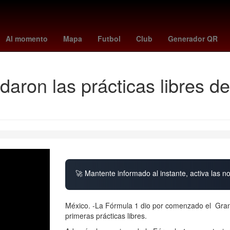
pago beca rita cetina primaria
Guillermo Almada
Pago
Españ
Al momento
Mapa
Futbol
Club
Generador QR
aron las prácticas libres d
🚀 Mantente informado al instante, activa las n
México. -La Fórmula 1 dio por comenzado el Gran
primeras prácticas libres.