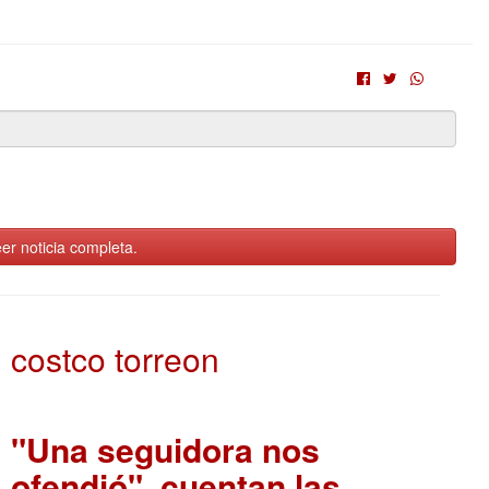
er noticia completa.
costco torreon
"Una seguidora nos
ofendió", cuentan las