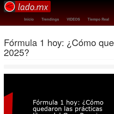
Dólar estadounidense
Aguascalientes
Twitch
Inicio
Trendings
VIDEOS
Tiempo Real
Fórmula 1 hoy: ¿Cómo qued
2025?