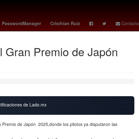
a
soborno
27 de marzo
amanda anisimova
PasswordManager
Cristhian Ruiz
Contacto
el Gran Premio de Japón
otificaciones de Lado.mx
 Premio de Japón 2025,donde los pilotos ya disputaron las