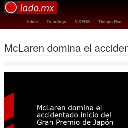
leon fc
fortaleza - palmeiras
G
Inicio
Trendings
VIDEOS
Tiempo Real
McLaren domina el acciden