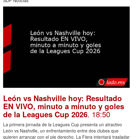
SDP Noticias
León vs Nashville hoy: Resultado
EN VIVO, minuto a minuto y goles
. 18:50
de la Leagues Cup 2026
La primera jornada de la Leagues Cup presenta un atractivo
León vs Nashville, un enfrentamiento entre dos clubes que
quieren arrancar con el pie derecho. La Fiera intentará trasladar