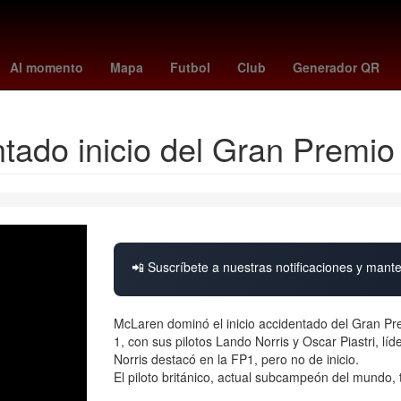
ustavo Petro
HBO
league cup 2026
alto al fuego
España
Ni
Al momento
Mapa
Futbol
Club
Generador QR
tado inicio del Gran Premio
📲 Suscríbete a nuestras notificaciones y mante
McLaren dominó el inicio accidentado del Gran Pr
1, con sus pilotos Lando Norris y Oscar Piastri, l
Norris destacó en la FP1, pero no de inicio.
El piloto británico, actual subcampeón del mundo,