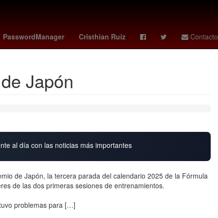
colás Maduro
Desalojo
El Paso
PasswordManager
Cristhian Ruiz
Contacto
 de Japón
nte al día con las noticias más importantes
emio de Japón, la tercera parada del calendario 2025 de la Fórmula
íderes de las dos primeras sesiones de entrenamientos.
 tuvo problemas para […]