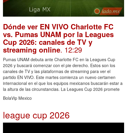
Dónde ver EN VIVO Charlotte FC
vs. Pumas UNAM por la Leagues
Cup 2026: canales de TV y
. 12:29
streaming online
Pumas UNAM debuta ante Charlotte FC en la Leagues Cup
2026 y buscará comenzar con el pie derecho. Estos son los
canales de TV y las plataformas de streaming para ver el
partido EN VIVO. Este martes comienza un nuevo certamen
internacional en el que los equipos mexicanos buscarán estar a
la altura de las circunstancias. La Leagues Cup 2026 promete
BolaVip Mexico
league cup 2026