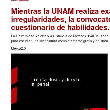
Mientras la UNAM realiza ex
irregularidades, la convoca
cuestionario de habilidades
La Universidad Abierta y a Distancia de México (UnADM) abrió e
para estudiar una licenciatura completamente gratis y en línea
Merca2.0