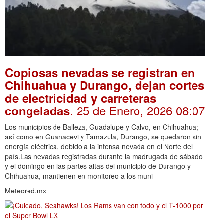
Copiosas nevadas se registran en
Chihuahua y Durango, dejan cortes
de electricidad y carreteras
. 25 de Enero, 2026 08:07
congeladas
Los municipios de Balleza, Guadalupe y Calvo, en Chihuahua;
así como en Guanacevi y Tamazula, Durango, se quedaron sin
energía eléctrica, debido a la intensa nevada en el Norte del
país.Las nevadas registradas durante la madrugada de sábado
y el domingo en las partes altas del municipio de Durango y
Chihuahua, mantienen en monitoreo a los muni
Meteored.mx