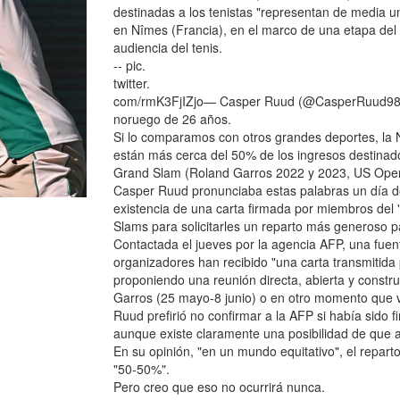
destinadas a los tenistas "representan de media 
en Nîmes (Francia), en el marco de una etapa del U
audiencia del tenis.
-- pic.
twitter.
com/rmK3FjIZjo— Casper Ruud (@CasperRuud98) M
noruego de 26 años.
Si lo comparamos con otros grandes deportes, la N
están más cerca del 50% de los ingresos destinado
Grand Slam (Roland Garros 2022 y 2023, US Ope
Casper Ruud pronunciaba estas palabras un día des
existencia de una carta firmada por miembros del "
Slams para solicitarles un reparto más generoso p
Contactada el jueves por la agencia AFP, una fue
organizadores han recibido "una carta transmitida
proponiendo una reunión directa, abierta y constru
Garros (25 mayo-8 junio) o en otro momento que 
Ruud prefirió no confirmar a la AFP si había sido fi
aunque existe claramente una posibilidad de que a
En su opinión, "en un mundo equitativo", el repart
"50-50%".
Pero creo que eso no ocurrirá nunca.