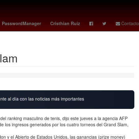
arril de Cuernavaca
loteria nacional 15 de febrero 2026
PasswordManager
Cristhian Ruiz
Contacto
Slam
nte al día con las noticias más importantes
l ranking masculino de tenis, dijo este jueves a la agencia AFP
 de los ingresos generados por los cuatro torneos del Grand Slam,
don y el Abierto de Estados Unidos, las ganancias (prize money)