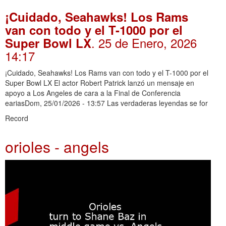
¡Cuidado, Seahawks! Los Rams
van con todo y el T-1000 por el
. 25 de Enero, 2026
Super Bowl LX
14:17
¡Cuidado, Seahawks! Los Rams van con todo y el T-1000 por el
Super Bowl LX El actor Robert Patrick lanzó un mensaje en
apoyo a Los Angeles de cara a la Final de Conferencia
eariasDom, 25/01/2026 - 13:57 Las verdaderas leyendas se for
Record
orioles - angels