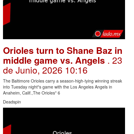
Orioles turn to Shane Baz in
middle game vs. Angels
. 23
de Junio, 2026 10:16
The Baltimore Orioles carry a season-high-tying winning streak
into Tuesday night"s game with the Los Angeles Angels in
Anaheim, Calif.,The Orioles" 6
Deadspin