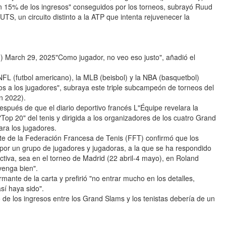
un 15% de los ingresos" conseguidos por los torneos, subrayó Ruud
TS, un circuito distinto a la ATP que intenta rejuvenecer la
arch 29, 2025"Como jugador, no veo eso justo", añadió el
FL (futbol americano), la MLB (beisbol) y la NBA (basquetbol)
s a los jugadores", subraya este triple subcampeón de torneos del
n 2022).
pués de que el diario deportivo francés L"Équipe revelara la
Top 20" del tenis y dirigida a los organizadores de los cuatro Grand
ara los jugadores.
nte de la Federación Francesa de Tenis (FFT) confirmó que los
 por un grupo de jugadores y jugadoras, a la que se ha respondido
ctiva, sea en el torneo de Madrid (22 abril-4 mayo), en Roland
venga bien".
rmante de la carta y prefirió "no entrar mucho en los detalles,
sí haya sido".
o de los ingresos entre los Grand Slams y los tenistas debería de un