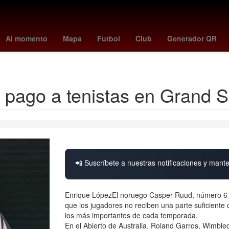
ics
Arath de la Torre
Billy Rovzar
kit connor
comisión
Ferroc
Al momento
Mapa
Futbol
Club
Generador QR
que se celebra el 2 de agosto
l pago a tenistas en Grand 
📲 Suscríbete a nuestras notificaciones y mante
Enrique LópezEl noruego Casper Ruud, número 6 de
que los jugadores no reciben una parte suficiente
los más importantes de cada temporada.
En el Abierto de Australia, Roland Garros, Wimble