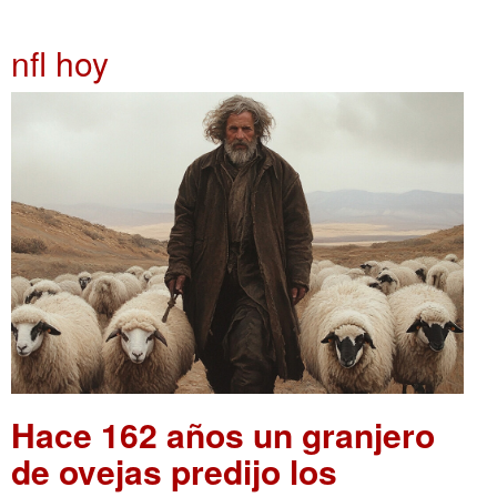
nfl hoy
Hace 162 años un granjero
de ovejas predijo los