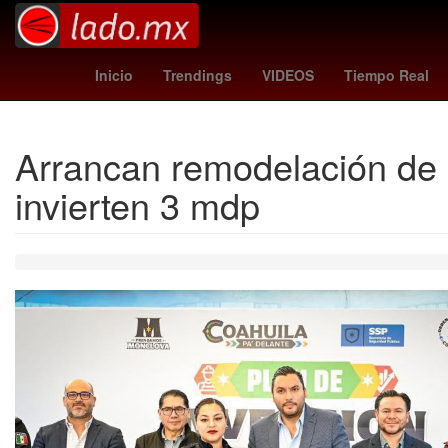
Instituto Tecnológico y de Estudios Superiores de Monterrey
Inicio
Trendings
VIDEOS
Tiempo Real
Arrancan remodelación de 
invierten 3 mdp