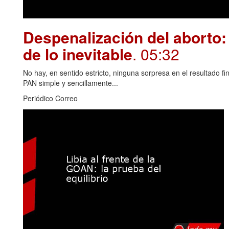
Despenalización del aborto: 
de lo inevitable
. 05:32
No hay, en sentido estricto, ninguna sorpresa en el resultado fin
PAN simple y sencillamente...
Periódico Correo