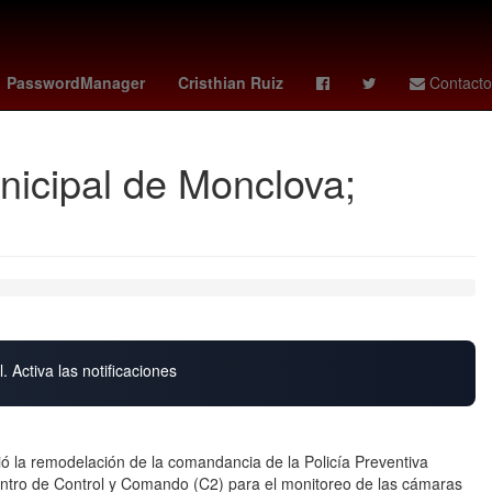
 dolar
lafc - guadalajara
HBO
alianza lima - atlético grau
PasswordManager
Cristhian Ruiz
Contacto
icipal de Monclova;
. Activa las notificaciones
ció la remodelación de la comandancia de la Policía Preventiva
ntro de Control y Comando (C2) para el monitoreo de las cámaras