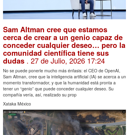
Sam Altman cree que estamos
cerca de crear a un genio capaz de
conceder cualquier deseo… pero la
comunidad científica tiene sus
. 27 de Julio, 2026 17:24
dudas
No se puede ponerle mucho más énfasis: el CEO de OpenAI,
Sam Altman, cree que la inteligencia artificial (IA) se acerca a un
momento transformador, y que la humanidad está pronta a
tener un “genio” que puede conceder cualquier deseo. Su
compañía vería, así, realizado su prop
Xataka México