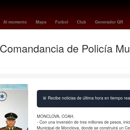
rodri
Argentina
Gobierno
capufe tag
estafa
tipo de cambio
Al momento
Mapa
Futbol
Club
Generador QR
Comandancia de Policía Mun
🚨 Recibe noticias de última hora en tiempo real
MONCLOVA, COAH.
- Con una inversión de tres millones de pesos, ini
Municipal de Monclova, donde se construirá un Ce