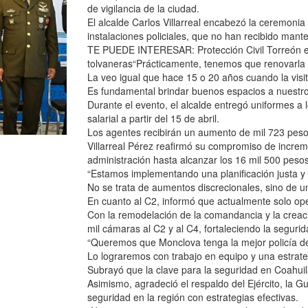
de vigilancia de la ciudad.
El alcalde Carlos Villarreal encabezó la ceremoni
instalaciones policiales, que no han recibido man
TE PUEDE INTERESAR: Protección Civil Torreón e
tolvaneras“Prácticamente, tenemos que renovarla
La veo igual que hace 15 o 20 años cuando la vis
Es fundamental brindar buenos espacios a nuestros
Durante el evento, el alcalde entregó uniformes 
salarial a partir del 15 de abril.
Los agentes recibirán un aumento de mil 723 peso
Villarreal Pérez reafirmó su compromiso de increme
administración hasta alcanzar los 16 mil 500 pesos
“Estamos implementando una planificación justa y 
No se trata de aumentos discrecionales, sino de u
En cuanto al C2, informó que actualmente solo ope
Con la remodelación de la comandancia y la creaci
mil cámaras al C2 y al C4, fortaleciendo la seguri
“Queremos que Monclova tenga la mejor policía del
Lo lograremos con trabajo en equipo y una estrategi
Subrayó que la clave para la seguridad en Coahuila
Asimismo, agradeció el respaldo del Ejército, la Gua
seguridad en la región con estrategias efectivas.