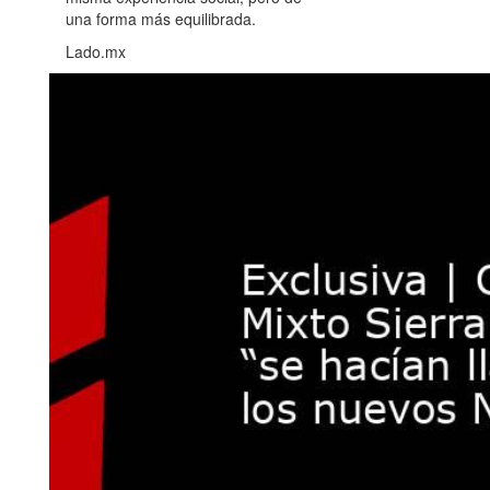
una forma más equilibrada.
Lado.mx