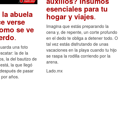
auxilios? Insumos
esenciales para tu
 la abuela
.
hogar y viajes
e verse
Imagina que estás preparando la
como se ve
cena y, de repente, un corte profundo
.
uerdo
en el dedo te obliga a detener todo. O
tal vez estás disfrutando de unas
guarda una foto
vacaciones en la playa cuando tu hijo
scatar: la de la
se raspa la rodilla corriendo por la
s, la del bautizo de
arena.
está, la que llegó
 después de pasar
Lado.mx
por años.