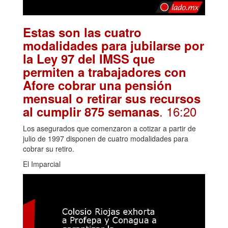
Estas son las cuatro
modalidades para jubilarse por
la Ley 97 del IMSS que
permiten a trabajadores con
Afore cobrar una pensión
mensual o retirar sus recursos
. 16:20
al cumplir 875 semanas
Los asegurados que comenzaron a cotizar a partir de
julio de 1997 disponen de cuatro modalidades para
cobrar su retiro.
El Imparcial