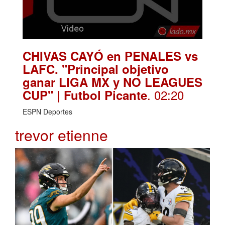
CHIVAS CAYÓ en PENALES vs
LAFC. "Principal objetivo
ganar LIGA MX y NO LEAGUES
. 02:20
CUP" | Futbol Picante
ESPN Deportes
trevor etienne