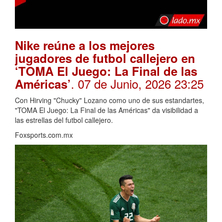
Nike reúne a los mejores
jugadores de futbol callejero en
‘TOMA El Juego: La Final de las
. 07 de Junio, 2026 23:25
Américas’
Con Hirving "Chucky" Lozano como uno de sus estandartes,
"TOMA El Juego: La Final de las Américas" da visibilidad a
las estrellas del futbol callejero.
Foxsports.com.mx