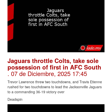
Jaguars throttle Colts, take sole
possession of first in AFC South
. 07 de Diciembre, 2025 17:45
Trevor Lawrence threw two touchdowns, and Travis Etienne
rushed for two touchdowns to lead the Jacksonville Jaguars
to a commanding 36-19 victory over
Deadspin