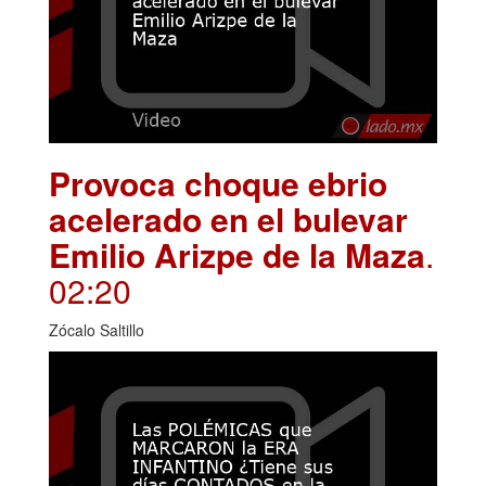
Provoca choque ebrio
acelerado en el bulevar
Emilio Arizpe de la Maza
.
02:20
Zócalo Saltillo