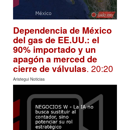
Dependencia de México
del gas de EE.UU.: el
90% importado y un
apagón a merced de
cierre de válvulas
. 20:20
Aristegui Noticias