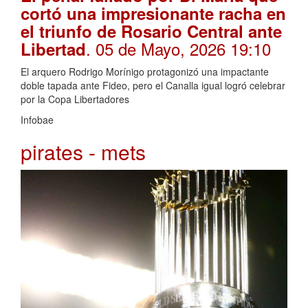
cortó una impresionante racha en
el triunfo de Rosario Central ante
. 05 de Mayo, 2026 19:10
Libertad
El arquero Rodrigo Morínigo protagonizó una impactante
doble tapada ante Fideo, pero el Canalla igual logró celebrar
por la Copa Libertadores
Infobae
pirates - mets