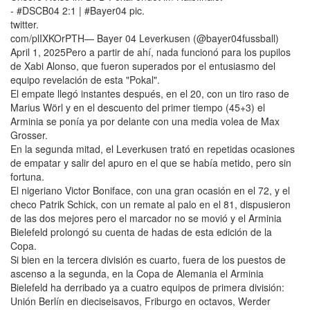
- #DSCB04 2:1 | #Bayer04 pic.
twitter.
com/plIXKOrPTH— Bayer 04 Leverkusen (@bayer04fussball)
April 1, 2025Pero a partir de ahí, nada funcionó para los pupilos
de Xabi Alonso, que fueron superados por el entusiasmo del
equipo revelación de esta "Pokal".
El empate llegó instantes después, en el 20, con un tiro raso de
Marius Wörl y en el descuento del primer tiempo (45+3) el
Arminia se ponía ya por delante con una media volea de Max
Grosser.
En la segunda mitad, el Leverkusen trató en repetidas ocasiones
de empatar y salir del apuro en el que se había metido, pero sin
fortuna.
El nigeriano Victor Boniface, con una gran ocasión en el 72, y el
checo Patrik Schick, con un remate al palo en el 81, dispusieron
de las dos mejores pero el marcador no se movió y el Arminia
Bielefeld prolongó su cuenta de hadas de esta edición de la
Copa.
Si bien en la tercera división es cuarto, fuera de los puestos de
ascenso a la segunda, en la Copa de Alemania el Arminia
Bielefeld ha derribado ya a cuatro equipos de primera división:
Unión Berlín en dieciseisavos, Friburgo en octavos, Werder