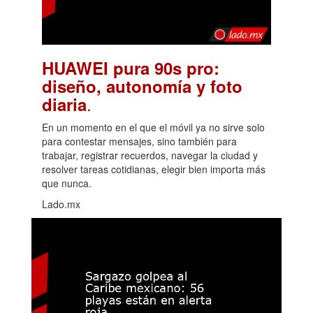
HUAWEI pura 90s pro:
diseño, autonomía y foto
.
diaria
En un momento en el que el móvil ya no sirve solo
para contestar mensajes, sino también para
trabajar, registrar recuerdos, navegar la ciudad y
resolver tareas cotidianas, elegir bien importa más
que nunca.
Lado.mx