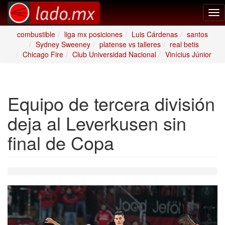
Tog
nav
combustible
liga mx posiciones
Luis Cárdenas
santos
Sydney Sweeney
platense vs talleres
real betis
Chicago Fire
Club Universidad Nacional
Vinícius Júnior
Equipo de tercera división
deja al Leverkusen sin
final de Copa