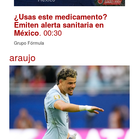
¿Usas este medicamento?
Emiten alerta sanitaria en
. 00:30
México
Grupo Fórmula
araujo