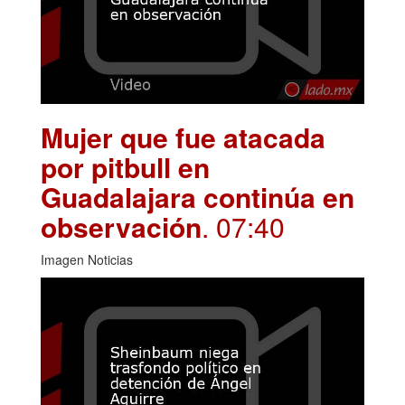
Mujer que fue atacada
por pitbull en
Guadalajara continúa en
observación
. 07:40
Imagen Noticias