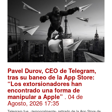
Pavel Durov, CEO de Telegram,
tras su baneo de la App Store:
“Los extorsionadores han
encontrado una forma de
. 04 de
manipular a Apple”
Agosto, 2026 17:35
Telegram fue -temporalmente- retirado de la App Store de