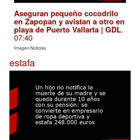
Aseguran pequeño cocodrilo
en Zapopan y avistan a otro en
.
playa de Puerto Vallarta | GDL
07:40
Imagen Noticias
estafa