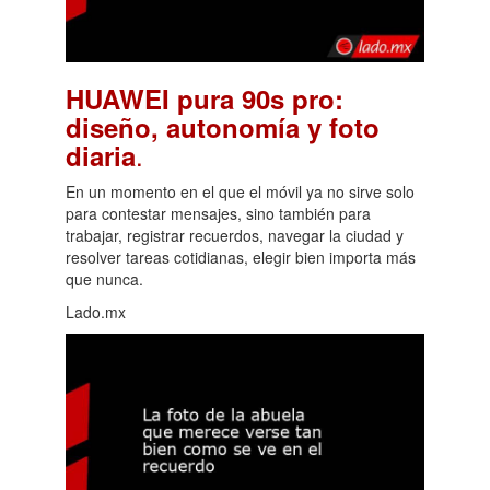
HUAWEI pura 90s pro:
diseño, autonomía y foto
.
diaria
En un momento en el que el móvil ya no sirve solo
para contestar mensajes, sino también para
trabajar, registrar recuerdos, navegar la ciudad y
resolver tareas cotidianas, elegir bien importa más
que nunca.
Lado.mx