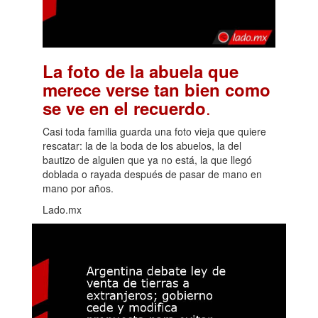
La foto de la abuela que
merece verse tan bien como
.
se ve en el recuerdo
Casi toda familia guarda una foto vieja que quiere
rescatar: la de la boda de los abuelos, la del
bautizo de alguien que ya no está, la que llegó
doblada o rayada después de pasar de mano en
mano por años.
Lado.mx