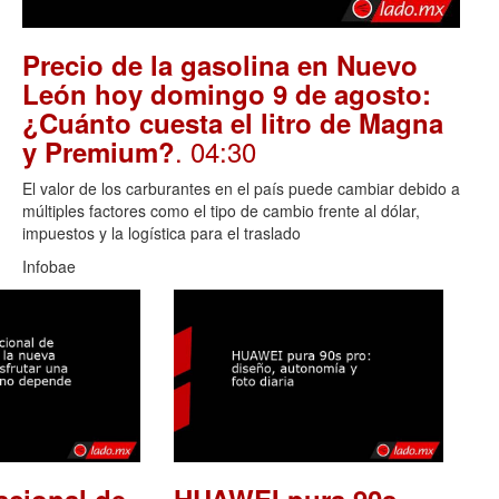
Precio de la gasolina en Nuevo
León hoy domingo 9 de agosto:
¿Cuánto cuesta el litro de Magna
. 04:30
y Premium?
El valor de los carburantes en el país puede cambiar debido a
múltiples factores como el tipo de cambio frente al dólar,
impuestos y la logística para el traslado
Infobae