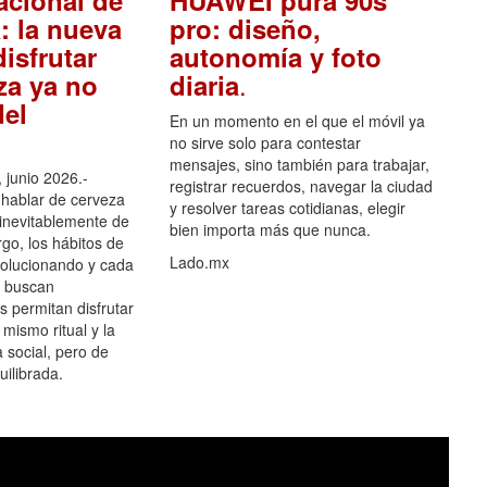
acional de
HUAWEI pura 90s
: la nueva
pro: diseño,
isfrutar
autonomía y foto
.
za ya no
diaria
el
En un momento en el que el móvil ya
no sirve solo para contestar
mensajes, sino también para trabajar,
 junio 2026.-
registrar recuerdos, navegar la ciudad
hablar de cerveza
y resolver tareas cotidianas, elegir
 inevitablemente de
bien importa más que nunca.
go, los hábitos de
Lado.mx
olucionando y cada
 buscan
es permitan disfrutar
 mismo ritual y la
 social, pero de
ilibrada.