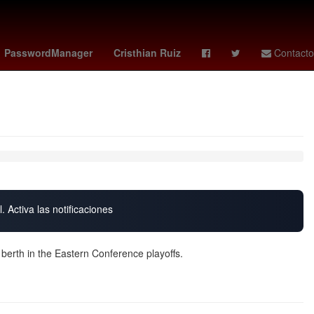
fraude
Selección de baloncesto de Estados Unidos
Gobierno
PasswordManager
Cristhian Ruiz
Contacto
. Activa las notificaciones
 berth in the Eastern Conference playoffs.