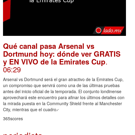
Qué canal pasa Arsenal vs
Dortmund hoy: dónde ver GRATIS
.
y EN VIVO de la Emirates Cup
06:29
Arsenal vs Dortmund será el gran atractivo de la Emirates Cup,
un compromiso que servirá como una de las últimas pruebas
antes del inicio oficial de la temporada. El conjunto londinense
aprovechará este encuentro para afinar los últimos detalles con
la mirada puesta en la Community Shield frente al Manchester
City, mientras que el cuadro ̷
365scores