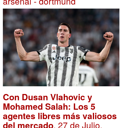
arsenal - dortmund
Con Dusan Vlahovic y
Mohamed Salah: Los 5
agentes libres más valiosos
del mercado
. 27 de Julio,