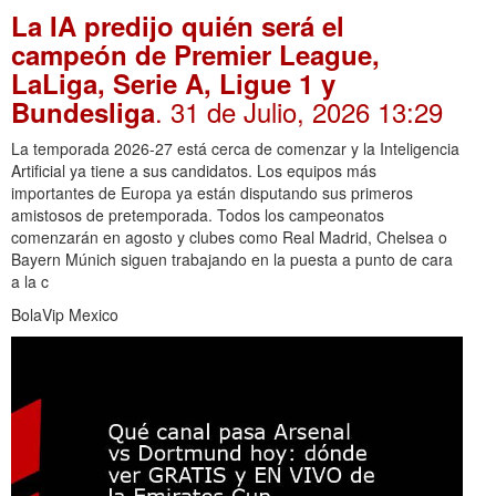
La IA predijo quién será el
campeón de Premier League,
LaLiga, Serie A, Ligue 1 y
. 31 de Julio, 2026 13:29
Bundesliga
La temporada 2026-27 está cerca de comenzar y la Inteligencia
Artificial ya tiene a sus candidatos. Los equipos más
importantes de Europa ya están disputando sus primeros
amistosos de pretemporada. Todos los campeonatos
comenzarán en agosto y clubes como Real Madrid, Chelsea o
Bayern Múnich siguen trabajando en la puesta a punto de cara
a la c
BolaVip Mexico