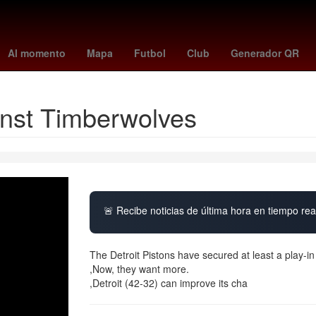
Sancho
MLB
Rafael Caro Quintero
sid wilson
burnley - wolves
Al momento
Mapa
Futbol
Club
Generador QR
ainst Timberwolves
🚨 Recibe noticias de última hora en tiempo real
The Detroit Pistons have secured at least a play-in
,Now, they want more.
,Detroit (42-32) can improve its cha