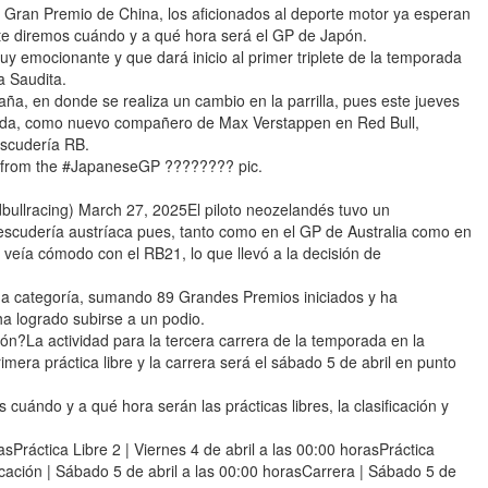
 Gran Premio de China, los aficionados al deporte motor ya esperan
 te diremos cuándo y a qué hora será el GP de Japón.
y emocionante y que dará inicio al primer triplete de la temporada
a Saudita.
ña, en donde se realiza un cambio en la parrilla, pues este jueves
unoda, como nuevo compañero de Max Verstappen en Red Bull,
escudería RB.
x from the #JapaneseGP ???????? pic.
llracing) March 27, 2025El piloto neozelandés tuvo un
 escudería austríaca pues, tanto como en el GP de Australia como en
e veía cómodo con el RB21, lo que llevó a la decisión de
a categoría, sumando 89 Grandes Premios iniciados y ha
a logrado subirse a un podio.
n?La actividad para la tercera carrera de la temporada en la
mera práctica libre y la carrera será el sábado 5 de abril en punto
uándo y a qué hora serán las prácticas libres, la clasificación y
asPráctica Libre 2 | Viernes 4 de abril a las 00:00 horasPráctica
ficación | Sábado 5 de abril a las 00:00 horasCarrera | Sábado 5 de