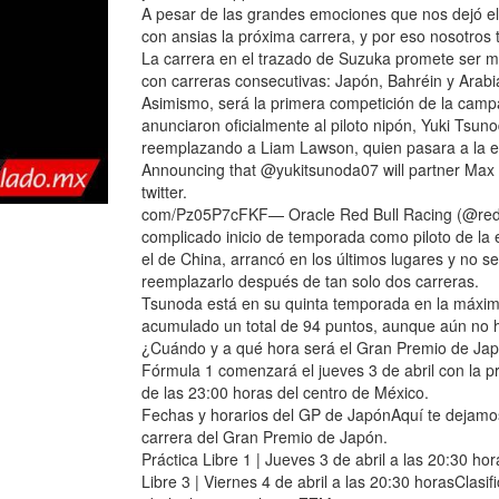
A pesar de las grandes emociones que nos dejó el
con ansias la próxima carrera, y por eso nosotros
La carrera en el trazado de Suzuka promete ser mu
con carreras consecutivas: Japón, Bahréin y Arabi
Asimismo, será la primera competición de la campa
anunciaron oficialmente al piloto nipón, Yuki Ts
reemplazando a Liam Lawson, quien pasara a la 
Announcing that @yukitsunoda07 will partner Ma
twitter.
com/Pz05P7cFKF— Oracle Red Bull Racing (@redbu
complicado inicio de temporada como piloto de la
el de China, arrancó en los últimos lugares y no s
reemplazarlo después de tan solo dos carreras.
Tsunoda está en su quinta temporada en la máxim
acumulado un total de 94 puntos, aunque aún no h
¿Cuándo y a qué hora será el Gran Premio de Japó
Fórmula 1 comenzará el jueves 3 de abril con la pri
de las 23:00 horas del centro de México.
Fechas y horarios del GP de JapónAquí te dejamos c
carrera del Gran Premio de Japón.
Práctica Libre 1 | Jueves 3 de abril a las 20:30 hor
Libre 3 | Viernes 4 de abril a las 20:30 horasClasi