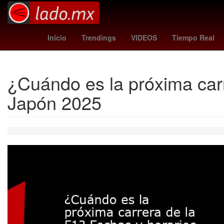
toluca vs santos
Germán Berteram
Inicio
Trendings
VIDEOS
Tiempo Real
¿Cuándo es la próxima car
Japón 2025