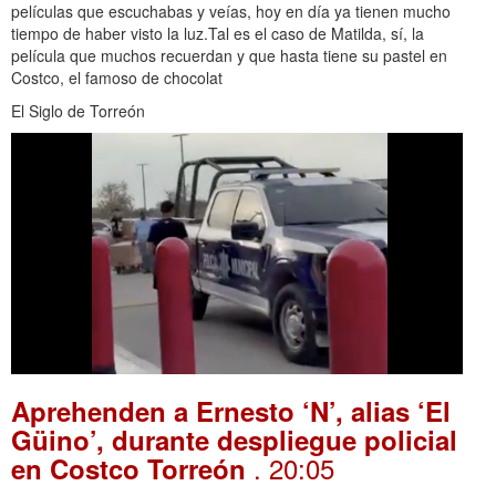
películas que escuchabas y veías, hoy en día ya tienen mucho
tiempo de haber visto la luz.Tal es el caso de Matilda, sí, la
película que muchos recuerdan y que hasta tiene su pastel en
Costco, el famoso de chocolat
El Siglo de Torreón
Aprehenden a Ernesto ‘N’, alias ‘El
Güino’, durante despliegue policial
. 20:05
en Costco Torreón