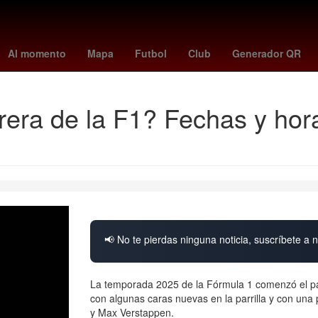
e
Rogelio Funes Mori
mexico vs
Agresión
Aguascalientes
H
Al momento
Mapa
Futbol
Club
Generador QR
rera de la F1? Fechas y hor
📢 No te pierdas ninguna noticia, suscríbete a n
La temporada 2025 de la Fórmula 1 comenzó el 
con algunas caras nuevas en la parrilla y con una
y Max Verstappen.