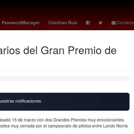
BO
Inundación
Argentina
Virus
PasswordManager
Cristhian Ruiz
Contacto
arios del Gran Premio de
uestras notificaciones
pasado 15 de marzo con dos Grandes Premios muy emocionantes,
 pelea muy cerrada por el campeonato de pilotos entre Lando Norris