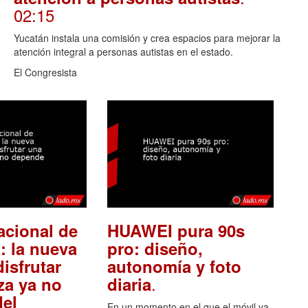
02:15
Yucatán instala una comisión y crea espacios para mejorar la
atención integral a personas autistas en el estado.
El Congresista
acional de
HUAWEI pura 90s
: la nueva
pro: diseño,
isfrutar
autonomía y foto
.
za ya no
diaria
el
En un momento en el que el móvil ya