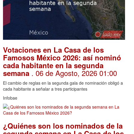
Votaciones en La Casa de los
Famosos México 2026: así nominó
cada habitante en la segunda
. 06 de Agosto, 2026 01:00
semana
El cambio de reglas en la segunda gala de nominación obligó a
cada habitante a señalar a tres participantes
Infobae
¿Quiénes son los nominados de la
segunda semana en La Casa de los