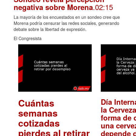
.02:15
negativa sobre Morena
La mayoría de los encuestados en un sondeo cree que
Morena podría censurar las redes sociales, generando
debate sobre la libertad de expresión.
El Congresista
Cuántas
Día Intern
la Cerveza
semanas
forma de d
cotizadas
una cerve
pierdes al retirar
depende d