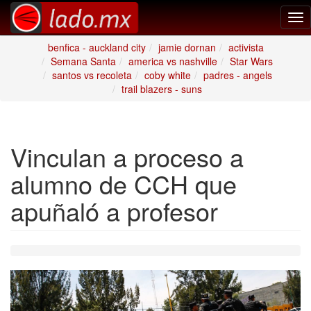
Tog
nav
benfica - auckland city
jamie dornan
activista
Semana Santa
america vs nashville
Star Wars
santos vs recoleta
coby white
padres - angels
trail blazers - suns
Vinculan a proceso a
alumno de CCH que
apuñaló a profesor