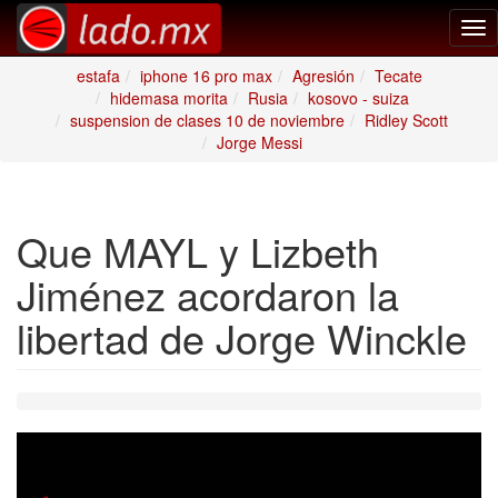
Tog
nav
estafa
iphone 16 pro max
Agresión
Tecate
hidemasa morita
Rusia
kosovo - suiza
suspension de clases 10 de noviembre
Ridley Scott
Jorge Messi
Que MAYL y Lizbeth
Jiménez acordaron la
libertad de Jorge Winckle