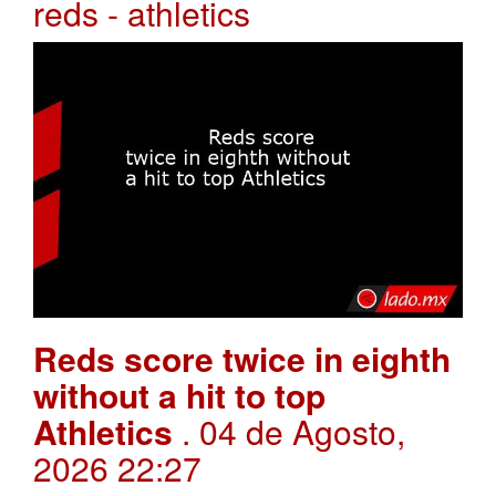
reds - athletics
Reds score twice in eighth
without a hit to top
Athletics
. 04 de Agosto,
2026 22:27