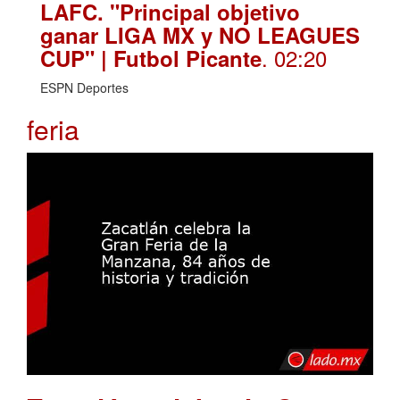
LAFC. "Principal objetivo
ganar LIGA MX y NO LEAGUES
. 02:20
CUP" | Futbol Picante
ESPN Deportes
feria