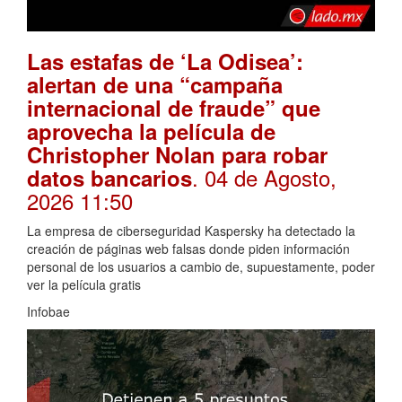
Las estafas de ‘La Odisea’:
alertan de una “campaña
internacional de fraude” que
aprovecha la película de
Christopher Nolan para robar
. 04 de Agosto,
datos bancarios
2026 11:50
La empresa de ciberseguridad Kaspersky ha detectado la
creación de páginas web falsas donde piden información
personal de los usuarios a cambio de, supuestamente, poder
ver la película gratis
Infobae