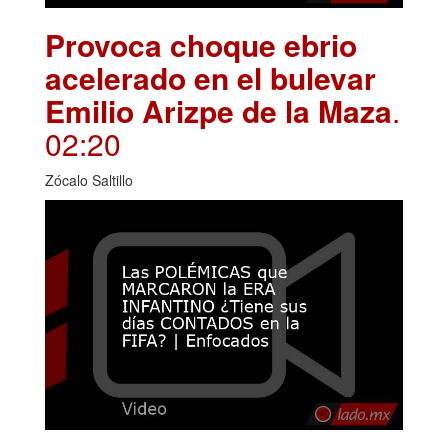
Provoca choque ebrio
acelerado en el bulevar
Emilio Arizpe de la Maza
.
02:20
Zócalo Saltillo