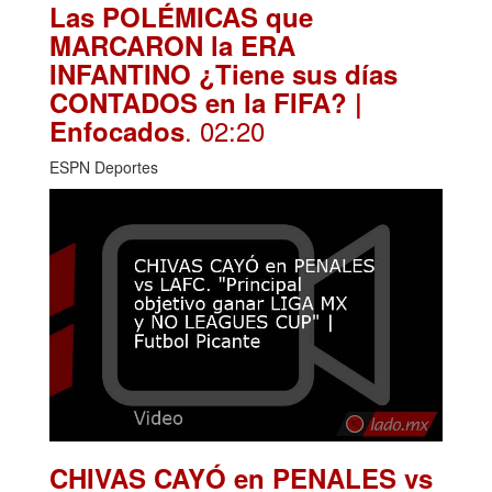
Las POLÉMICAS que
MARCARON la ERA
INFANTINO ¿Tiene sus días
CONTADOS en la FIFA? |
. 02:20
Enfocados
ESPN Deportes
CHIVAS CAYÓ en PENALES vs