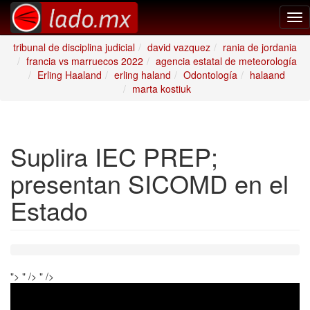
Tog
nav
tribunal de disciplina judicial
david vazquez
rania de jordania
francia vs marruecos 2022
agencia estatal de meteorología
Erling Haaland
erling haland
Odontología
halaand
marta kostiuk
Suplira IEC PREP;
presentan SICOMD en el
Estado
">
" />
" />