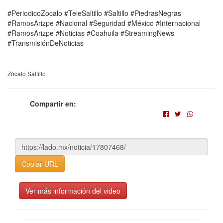
#PeriodicoZocalo #TeleSaltillo #Saltillo #PiedrasNegras
#RamosArizpe #Nacional #Seguridad #México #Internacional
#RamosArizpe #Noticias #Coahuila #StreamingNews
#TransmisiónDeNoticias
Zócalo Saltillo
Compartir en:
Copiar URL
Ver más información del video