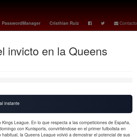
co vs
Star Wars
Puebla de Zaragoza
PasswordManager
Cristhian Ruiz
Contacto
l invicto en la Queens
al instante
so Kings League. En lo que respecta a las competiciones de España,
domingo con Kunisports, convirtiéndose en el primer futbolista en
 habitual, la Queens League volvió a demostrar el potencial de sus