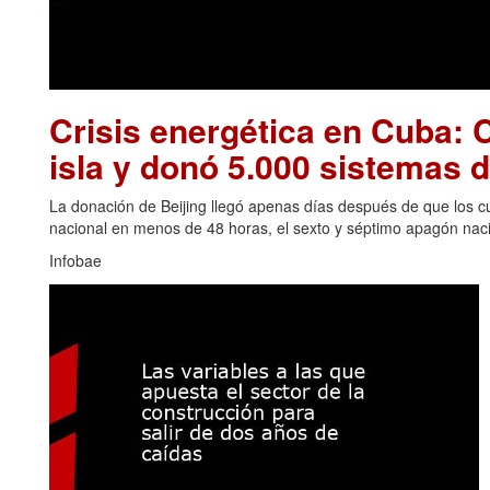
Crisis energética en Cuba: C
isla y donó 5.000 sistemas d
La donación de Beijing llegó apenas días después de que los cu
nacional en menos de 48 horas, el sexto y séptimo apagón naci
Infobae