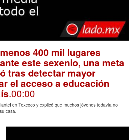
l menos 400 mil lugares
ante este sexenio, una meta
ó tras detectar mayor
r el acceso a educación
ís
.00:00
plantel en Texcoco y explicó que muchos jóvenes todavía no
 su casa.