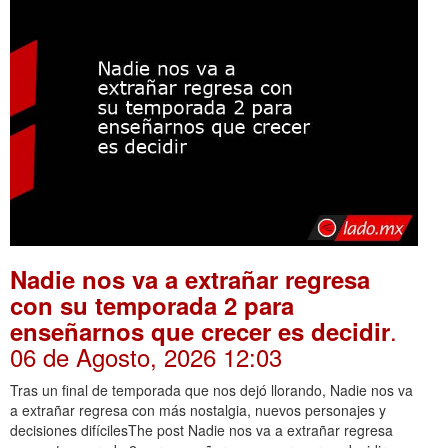
Nadie nos va a extrañar regresa
con su temporada 2 para
.
enseñarnos que crecer es decidir
06 de Agosto, 2026 12:03
Tras un final de temporada que nos dejó llorando, Nadie nos va
a extrañar regresa con más nostalgia, nuevos personajes y
decisiones difícilesThe post Nadie nos va a extrañar regresa