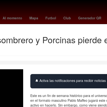
toluca vs santos
Germán Berterame
Rogelio Funes Mori
mexi
Al momento
Mapa
Futbol
Club
Generador QR
sombrero y Porcinas pierde e
🔔 Activa las notificaciones para recibir noticias 
Este es un fin de semana histórico para el univer
en el formato masculino Pablo Maffeo jugará este 
activo en hacerlo. Sin embargo, como viene siendo