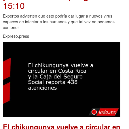
15:10
Expertos advierten que esto podría dar lugar a nuevos virus
capaces de infectar a los humanos y que tal vez no podamos
contener
Expreso.press
El chikungunya vuelve a circular en