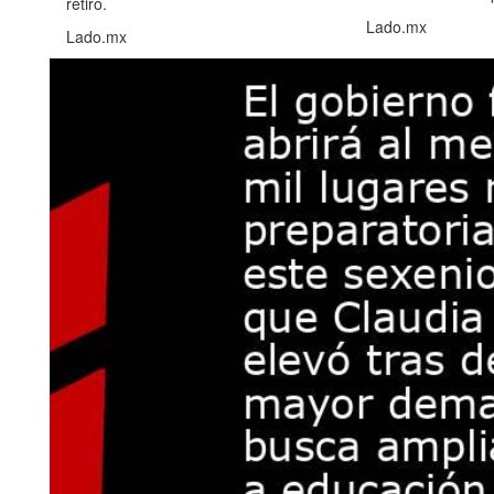
retiro.
Lado.mx
Lado.mx