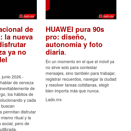
acional de
HUAWEI pura 90s
: la nueva
pro: diseño,
isfrutar
autonomía y foto
.
za ya no
diaria
el
En un momento en el que el móvil ya
no sirve solo para contestar
mensajes, sino también para trabajar,
 junio 2026.-
registrar recuerdos, navegar la ciudad
hablar de cerveza
y resolver tareas cotidianas, elegir
 inevitablemente de
bien importa más que nunca.
go, los hábitos de
Lado.mx
olucionando y cada
 buscan
es permitan disfrutar
 mismo ritual y la
 social, pero de
ilibrada.