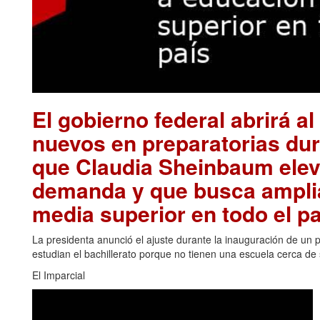
El gobierno federal abrirá a
nuevos en preparatorias dur
que Claudia Sheinbaum elev
demanda y que busca amplia
media superior en todo el pa
La presidenta anunció el ajuste durante la inauguración de un 
estudian el bachillerato porque no tienen una escuela cerca de
El Imparcial