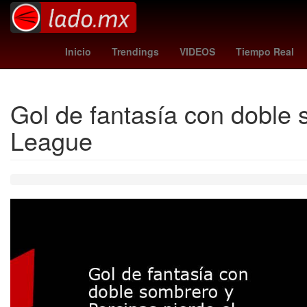
Litio
Agresión
phillies
26 de marzo
Inicio
Trendings
VIDEOS
Tiempo Real
Gol de fantasía con doble 
League