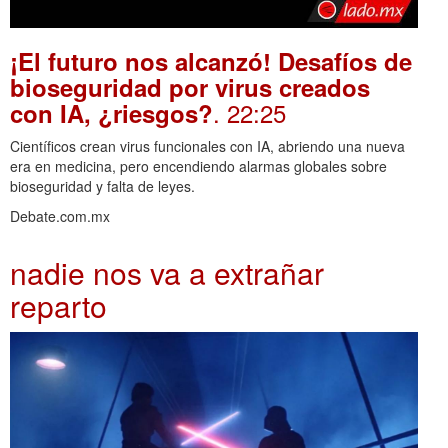
¡El futuro nos alcanzó! Desafíos de
bioseguridad por virus creados
. 22:25
con IA, ¿riesgos?
Científicos crean virus funcionales con IA, abriendo una nueva
era en medicina, pero encendiendo alarmas globales sobre
bioseguridad y falta de leyes.
Debate.com.mx
nadie nos va a extrañar
reparto