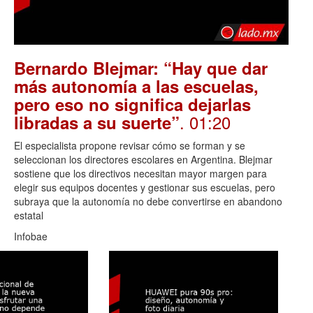
Bernardo Blejmar: “Hay que dar
más autonomía a las escuelas,
pero eso no significa dejarlas
. 01:20
libradas a su suerte”
El especialista propone revisar cómo se forman y se
seleccionan los directores escolares en Argentina. Blejmar
sostiene que los directivos necesitan mayor margen para
elegir sus equipos docentes y gestionar sus escuelas, pero
subraya que la autonomía no debe convertirse en abandono
estatal
Infobae