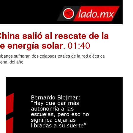
hina salió al rescate de la
e energía solar
. 01:40
banos sufrieran dos colapsos totales de la red eléctrica
onal del año