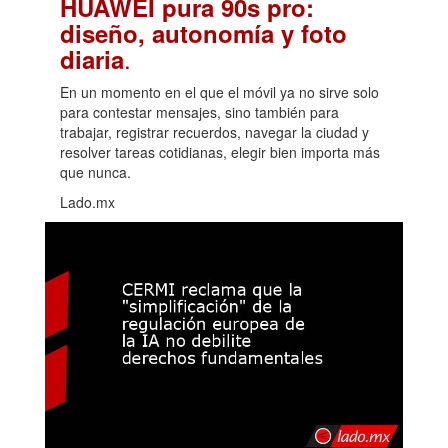
HUAWEI pura 90s pro:
diseño, autonomía y foto
.
diaria
En un momento en el que el móvil ya no sirve solo
para contestar mensajes, sino también para
trabajar, registrar recuerdos, navegar la ciudad y
resolver tareas cotidianas, elegir bien importa más
que nunca.
Lado.mx