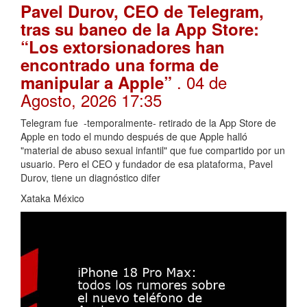
Pavel Durov, CEO de Telegram,
tras su baneo de la App Store:
“Los extorsionadores han
encontrado una forma de
. 04 de
manipular a Apple”
Agosto, 2026 17:35
Telegram fue -temporalmente- retirado de la App Store de
Apple en todo el mundo después de que Apple halló
"material de abuso sexual infantil" que fue compartido por un
usuario. Pero el CEO y fundador de esa plataforma, Pavel
Durov, tiene un diagnóstico difer
Xataka México