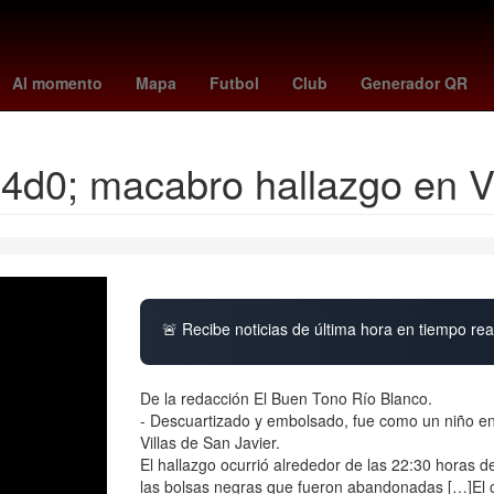
samú costa
Zinedine Zidane
edad de messi
noruega fc
di
Al momento
Mapa
Futbol
Club
Generador QR
d0; macabro hallazgo en Vi
🚨 Recibe noticias de última hora en tiempo real
De la redacción El Buen Tono Río Blanco.
- Descuartizado y embolsado, fue como un niño enc
Villas de San Javier.
El hallazgo ocurrió alrededor de las 22:30 horas 
las bolsas negras que fueron abandonadas […]El 