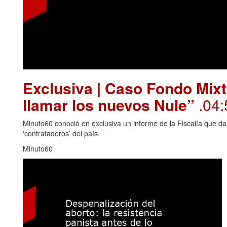
Exclusiva | Caso Fondo Mixt
llamar los nuevos Nule”
.04:
Minuto60 conoció en exclusiva un informe de la Fiscalía que da
‘contrataderos’ del país.
Minuto60