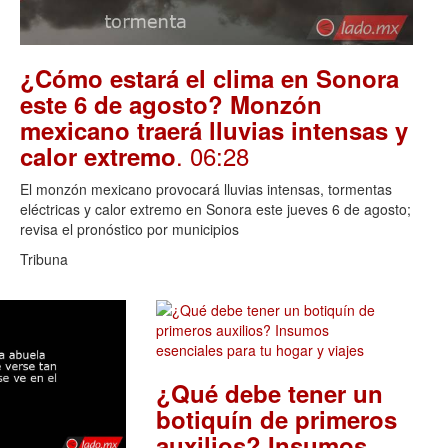
¿Cómo estará el clima en Sonora
este 6 de agosto? Monzón
mexicano traerá lluvias intensas y
. 06:28
calor extremo
El monzón mexicano provocará lluvias intensas, tormentas
eléctricas y calor extremo en Sonora este jueves 6 de agosto;
revisa el pronóstico por municipios
Tribuna
¿Qué debe tener un
botiquín de primeros
auxilios? Insumos