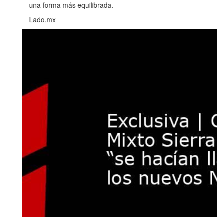
una forma más equilibrada.
Lado.mx