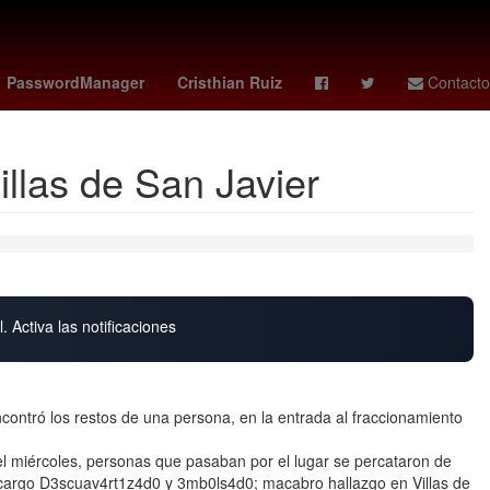
omande
Luisa María Alcalde Luján
Gobierno
PasswordManager
Cristhian Ruiz
Contacto
llas de San Javier
. Activa las notificaciones
ontró los restos de una persona, en la entrada al fraccionamiento
del miércoles, personas que pasaban por el lugar se percataron de
cargo D3scuav4rt1z4d0 y 3mb0ls4d0; macabro hallazgo en Villas de