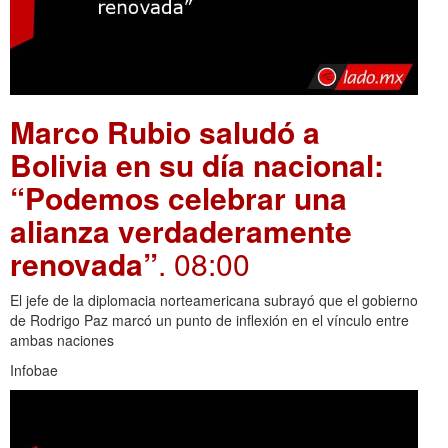
Marco Rubio saludó a
Bolivia en su día nacional:
“Podemos celebrar una
alianza verdaderamente
renovada”
. 08:00
El jefe de la diplomacia norteamericana subrayó que el gobierno
de Rodrigo Paz marcó un punto de inflexión en el vínculo entre
ambas naciones
Infobae