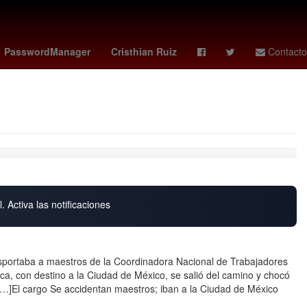
M
manchester city vs
sección 22 - cnte
PasswordManager
Cristhian Ruiz
Contacto
. Activa las notificaciones
nsportaba a maestros de la Coordinadora Nacional de Trabajadores
, con destino a la Ciudad de México, se salió del camino y chocó
[…]El cargo Se accidentan maestros; iban a la Ciudad de México