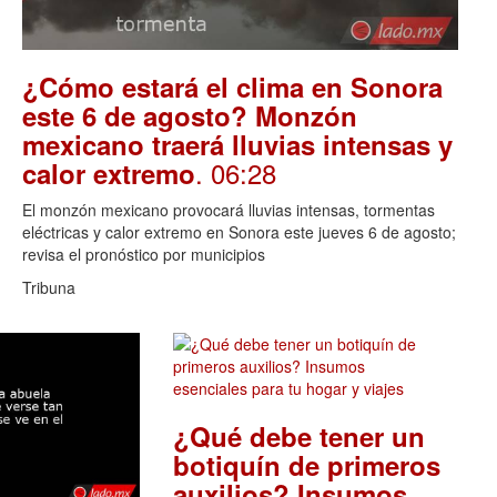
¿Cómo estará el clima en Sonora
este 6 de agosto? Monzón
mexicano traerá lluvias intensas y
. 06:28
calor extremo
El monzón mexicano provocará lluvias intensas, tormentas
eléctricas y calor extremo en Sonora este jueves 6 de agosto;
revisa el pronóstico por municipios
Tribuna
¿Qué debe tener un
botiquín de primeros
auxilios? Insumos