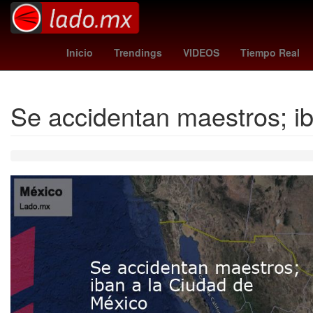
alexandra eala
remo - santos
Venezo
Inicio
Trendings
VIDEOS
Tiempo Real
Se accidentan maestros; i