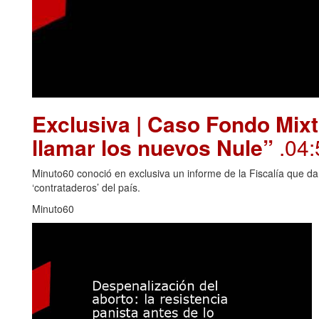
Exclusiva | Caso Fondo Mixt
llamar los nuevos Nule”
.04:
Minuto60 conoció en exclusiva un informe de la Fiscalía que da
‘contrataderos’ del país.
Minuto60