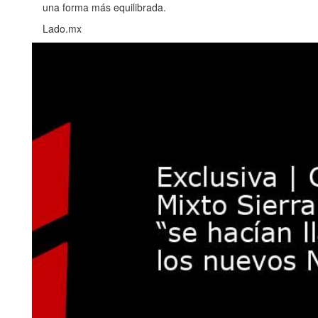
una forma más equilibrada.
Lado.mx