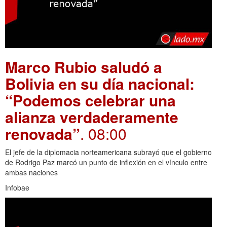
Marco Rubio saludó a
Bolivia en su día nacional:
“Podemos celebrar una
alianza verdaderamente
renovada”
. 08:00
El jefe de la diplomacia norteamericana subrayó que el gobierno
de Rodrigo Paz marcó un punto de inflexión en el vínculo entre
ambas naciones
Infobae