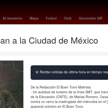
lanos
tubi
cubs vs dodgers
Brasil
tribunal de justicia
INAPA
Al momento
Mapa
Futbol
Club
Generador QR
ban a la Ciudad de México
🚨 Recibe noticias de última hora en tiempo real
De la Redacción El Buen Tono Maltrata.
- Un autobús de turismo de la línea SMT, que tra
de la Educación (CNTE), de Matías Romero, Oaxaca
contra un cerro la madrugada del miércoles en el 
apareció primero en El Buen Tono.