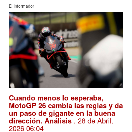
El Informador
Cuando menos lo esperaba,
MotoGP 26 cambia las reglas y da
un paso de gigante en la buena
. 28 de Abril,
dirección. Análisis
2026 06:04