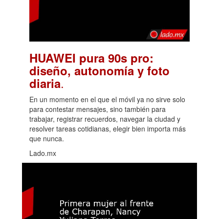
HUAWEI pura 90s pro:
diseño, autonomía y foto
.
diaria
En un momento en el que el móvil ya no sirve solo
para contestar mensajes, sino también para
trabajar, registrar recuerdos, navegar la ciudad y
resolver tareas cotidianas, elegir bien importa más
que nunca.
Lado.mx