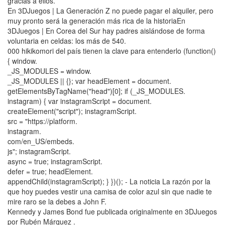
gracias a ellos.
En 3DJuegos | La Generación Z no puede pagar el alquiler, pero
muy pronto será la generación más rica de la historiaEn
3DJuegos | En Corea del Sur hay padres aislándose de forma
voluntaria en celdas: los más de 540.
000 hikikomori del país tienen la clave para entenderlo (function()
{ window.
_JS_MODULES = window.
_JS_MODULES || {}; var headElement = document.
getElementsByTagName("head")[0]; if (_JS_MODULES.
instagram) { var instagramScript = document.
createElement("script"); instagramScript.
src = "https://platform.
instagram.
com/en_US/embeds.
js"; instagramScript.
async = true; instagramScript.
defer = true; headElement.
appendChild(instagramScript); } })(); - La noticia La razón por la
que hoy puedes vestir una camisa de color azul sin que nadie te
mire raro se la debes a John F.
Kennedy y James Bond fue publicada originalmente en 3DJuegos
por Rubén Márquez .