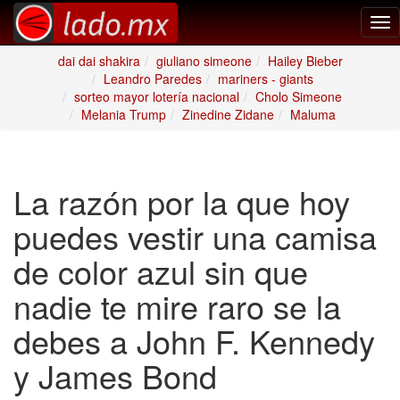
Tog
nav
dai dai shakira
giuliano simeone
Hailey Bieber
Leandro Paredes
mariners - giants
sorteo mayor lotería nacional
Cholo Simeone
Melania Trump
Zinedine Zidane
Maluma
La razón por la que hoy
puedes vestir una camisa
de color azul sin que
nadie te mire raro se la
debes a John F. Kennedy
y James Bond