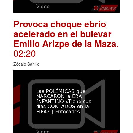
Provoca choque ebrio
acelerado en el bulevar
Emilio Arizpe de la Maza
.
02:20
Zócalo Saltillo