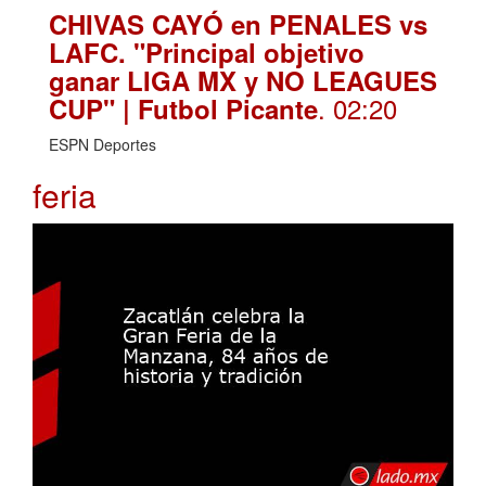
CHIVAS CAYÓ en PENALES vs
LAFC. "Principal objetivo
ganar LIGA MX y NO LEAGUES
. 02:20
CUP" | Futbol Picante
ESPN Deportes
feria