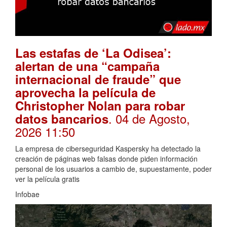
Las estafas de ‘La Odisea’:
alertan de una “campaña
internacional de fraude” que
aprovecha la película de
Christopher Nolan para robar
. 04 de Agosto,
datos bancarios
2026 11:50
La empresa de ciberseguridad Kaspersky ha detectado la
creación de páginas web falsas donde piden información
personal de los usuarios a cambio de, supuestamente, poder
ver la película gratis
Infobae