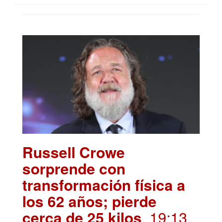
Russell Crowe
sorprende con
transformación física a
los 62 años; pierde
cerca de 25 kilos
. 19:13