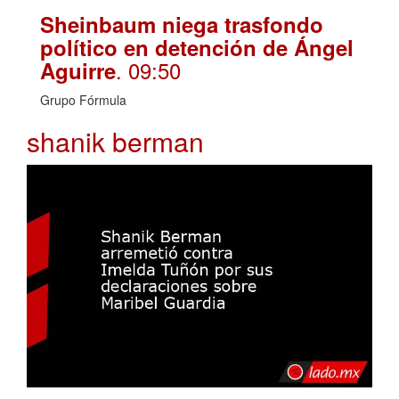
Sheinbaum niega trasfondo
político en detención de Ángel
. 09:50
Aguirre
Grupo Fórmula
shanik berman