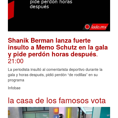
Shanik Berman lanza fuerte
insulto a Memo Schutz en la gala
.
y pide perdón horas después
21:00
La periodista insultó al comentarista deportivo durante la
gala y horas después, pidió perdón “de rodillas” en su
programa
Infobae
la casa de los famosos vota