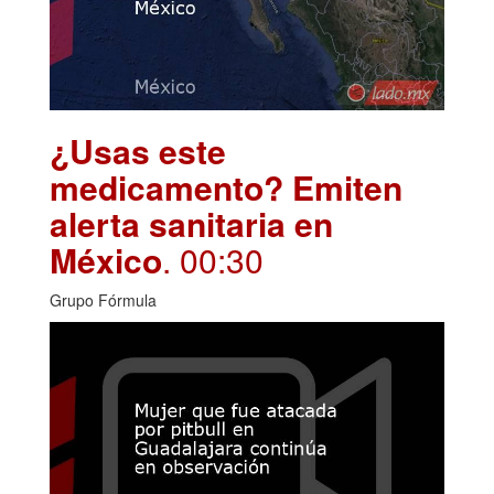
¿Usas este
medicamento? Emiten
alerta sanitaria en
México
. 00:30
Grupo Fórmula