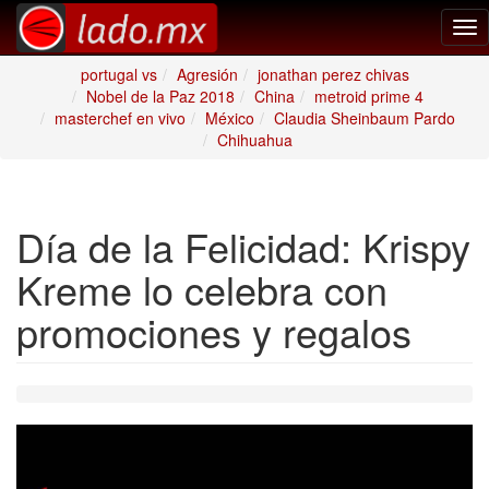
Tog
nav
portugal vs
Agresión
jonathan perez chivas
Nobel de la Paz 2018
China
metroid prime 4
masterchef en vivo
México
Claudia Sheinbaum Pardo
Chihuahua
Día de la Felicidad: Krispy
Kreme lo celebra con
promociones y regalos