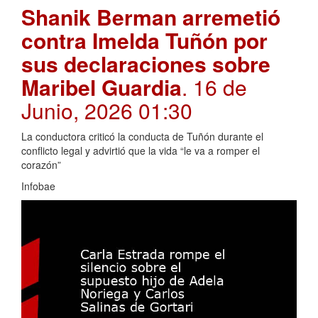
Shanik Berman arremetió
contra Imelda Tuñón por
sus declaraciones sobre
Maribel Guardia
. 16 de
Junio, 2026 01:30
La conductora criticó la conducta de Tuñón durante el
conflicto legal y advirtió que la vida “le va a romper el
corazón”
Infobae