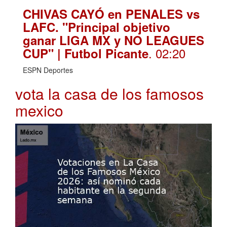
CHIVAS CAYÓ en PENALES vs
LAFC. "Principal objetivo
ganar LIGA MX y NO LEAGUES
. 02:20
CUP" | Futbol Picante
ESPN Deportes
vota la casa de los famosos
mexico