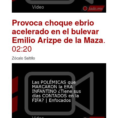
Provoca choque ebrio
acelerado en el bulevar
Emilio Arizpe de la Maza
.
02:20
Zócalo Saltillo