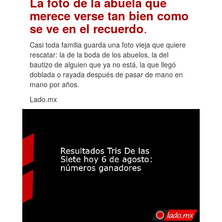
La foto de la abuela que
merece verse tan bien como
.
se ve en el recuerdo
Casi toda familia guarda una foto vieja que quiere
rescatar: la de la boda de los abuelos, la del
bautizo de alguien que ya no está, la que llegó
doblada o rayada después de pasar de mano en
mano por años.
Lado.mx