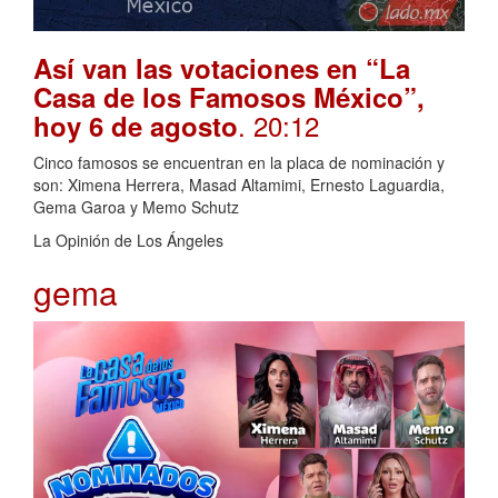
Así van las votaciones en “La
Casa de los Famosos México”,
. 20:12
hoy 6 de agosto
Cinco famosos se encuentran en la placa de nominación y
son: Ximena Herrera, Masad Altamimi, Ernesto Laguardia,
Gema Garoa y Memo Schutz
La Opinión de Los Ángeles
gema