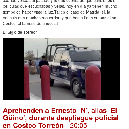
cuando volteas al pasado y te das cuenta de que canciones o
películas que escuchabas y veías, hoy en día ya tienen mucho
tiempo de haber visto la luz.Tal es el caso de Matilda, sí, la
película que muchos recuerdan y que hasta tiene su pastel en
Costco, el famoso de chocolat
El Siglo de Torreón
Aprehenden a Ernesto ‘N’, alias ‘El
Güino’, durante despliegue policial
. 20:05
en Costco Torreón