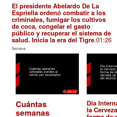
El presidente Abelardo De La
Espriella ordenó combatir a los
criminales, fumigar los cultivos
de coca, congelar el gasto
público y recuperar el sistema de
.01:26
salud. Inicia la era del Tigre
Semana
Cuántas
Día Intern
la Cerveza
semanas
forma de d