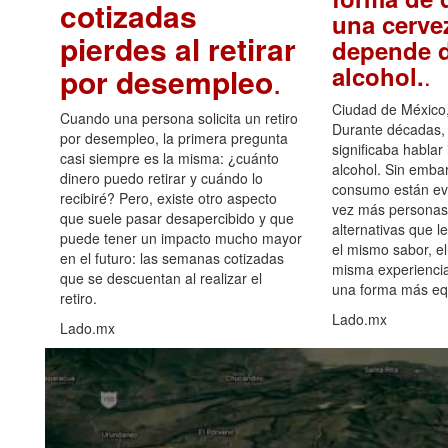
cotizadas
una cerve
pierdes al retirar
depende d
.
alcohol.
por desempleo
.
Ciudad de México,
Cuando una persona solicita un retiro
Durante décadas, 
por desempleo, la primera pregunta
significaba hablar
casi siempre es la misma: ¿cuánto
alcohol. Sin embar
dinero puedo retirar y cuándo lo
consumo están ev
recibiré? Pero, existe otro aspecto
vez más personas
que suele pasar desapercibido y que
alternativas que l
puede tener un impacto mucho mayor
el mismo sabor, el
en el futuro: las semanas cotizadas
misma experiencia
que se descuentan al realizar el
una forma más equ
retiro.
Lado.mx
Lado.mx