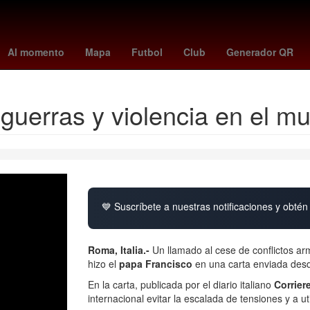
ernacional
Juegos Olímpicos
Agresión
votaciones la casa de lo
Al momento
Mapa
Futbol
Club
Generador QR
 guerras y violencia en el m
💙 Suscríbete a nuestras notificaciones y obtén 
Roma, Italia.-
Un llamado al cese de conflictos ar
hizo el
papa Francisco
en una carta enviada des
En la carta, publicada por el diario italiano
Corrier
internacional evitar la escalada de tensiones y a u