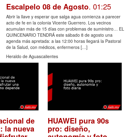
. 01:25
Escalpelo 08 de Agosto
Abrir la llave y esperar que salga agua comienza a parecer
acto de fe en la colonia Vicente Guerrero. Los vecinos
acumulan más de 15 días con problemas de suministro… EL
QUINCENARIO TENDRÁ este sábado 8 de agosto una
agenda más apretada: a las 12:00 horas llegará la Pastoral
de la Salud, con médicos, enfermeros […]
Heraldo de Aguascalientes
acional de
HUAWEI pura 90s
: la nueva
pro: diseño,
isfrutar
autonomía y foto