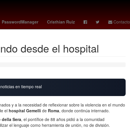
s famosos mexico 2026
Rosario
toluca vs santos
27 de marzo
PasswordManager
Cristhian Ruiz
Contacto
undo desde el hospital
noticias en tiempo real
mados y a la necesidad de reflexionar sobre la violencia en el mundo
de el
hospital Gemelli
de
Roma
, donde continúa internado.
e della Sera
, el pontífice de 88 años pidió a la comunidad
tilizar el lenguaje como herramienta de unión, no de división.